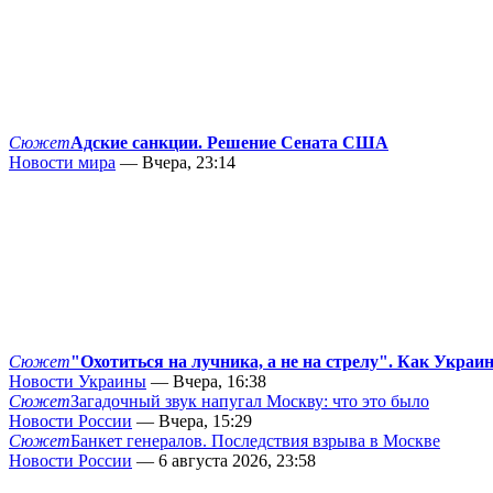
Сюжет
Адские санкции. Решение Сената США
Новости мира
— Вчера, 23:14
Сюжет
"Охотиться на лучника, а не на стрелу". Как Украи
Новости Украины
— Вчера, 16:38
Сюжет
Загадочный звук напугал Москву: что это было
Новости России
— Вчера, 15:29
Сюжет
Банкет генералов. Последствия взрыва в Москве
Новости России
— 6 августа 2026, 23:58