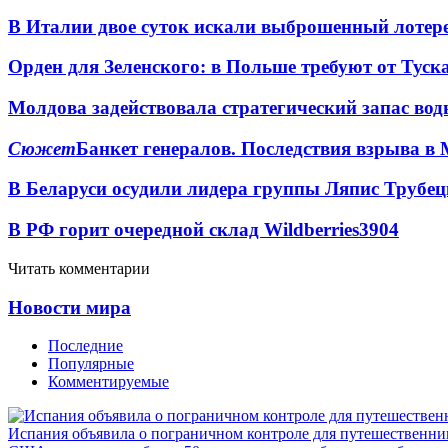
В Италии двое суток искали выброшенный лоте
Орден для Зеленского: в Польше требуют от Туск
Молдова задействовала стратегический запас вод
Сюжет
Банкет генералов. Последствия взрыва в 
В Беларуси осудили лидера группы Ляпис Трубе
В РФ горит очередной склад Wildberries
3904
Читать комментарии
Новости мира
Последние
Популярные
Комментируемые
Испания объявила о пограничном контроле для путешественни