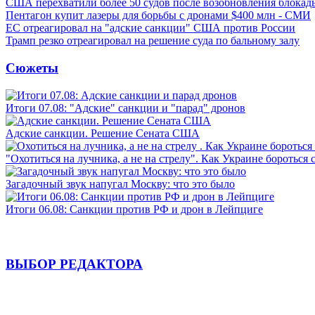
США перехватили более 50 судов после возобновления блокад
Пентагон купит лазеры для борьбы с дронами $400 млн - СМИ
ЕС отреагировал на "адские санкции" США против России
Трамп резко отреагировал на решение суда по бальному залу
Сюжеты
Итоги 07.08: "Адские" санкции и "парад" дронов
Адские санкции. Решение Сената США
"Охотиться на лучника, а не на стрелу". Как Украине бороться 
Загадочный звук напугал Москву: что это было
Итоги 06.08: Санкции против РФ и дрон в Лейпциге
ВЫБОР РЕДАКТОРА