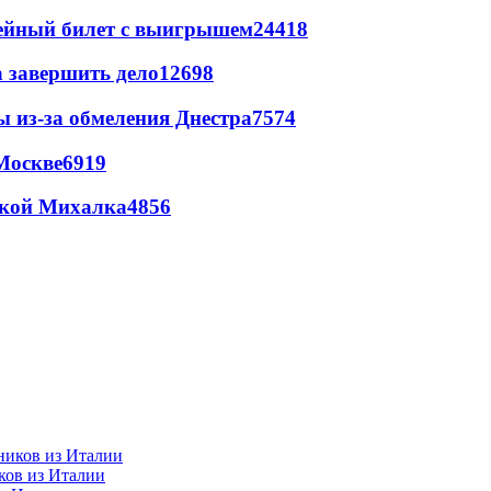
рейный билет с выигрышем
24418
а завершить дело
12698
ы из-за обмеления Днестра
7574
Москве
6919
цкой Михалка
4856
ков из Италии