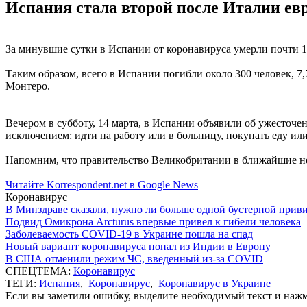
Испания стала второй после Италии ев
За минувшие сутки в Испании от коронавируса умерли почти 100
Таким образом, всего в Испании погибли около 300 человек, 
Монтеро.
Вечером в субботу, 14 марта, в Испании объявили об ужесточе
исключением: идти на работу или в больницу, покупать еду и
Напомним, что правительство Великобритании в ближайшие нед
Читайте Korrespondent.net в Google News
Коронавирус
В Минздраве сказали, нужно ли больше одной бустерной прив
Подвид Омикрона Arcturus впервые привел к гибели человека
Заболеваемость COVID-19 в Украине пошла на спад
Новый вариант коронавируса попал из Индии в Европу
В США отменили режим ЧС, введенный из-за COVID
СПЕЦТЕМА:
Коронавирус
ТЕГИ:
Испания
,
Коронавирус
,
Коронавирус в Украине
Если вы заметили ошибку, выделите необходимый текст и нажми