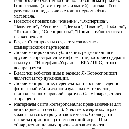
полного либо частичного использования материалов.
Гиперссылка (для интернет- изданий) – должна быть
размещена в подзаголовке или в первом абзаце
материала.
Новости с пометками "Мнение", "Экспертиза",
"Заявление", "Регионы", "Деньги", "Власть", "Выборы",
"Тест-драйв", "Спецпроекты", "Промо" публикуются на
правах рекламы.
Раздел Спецпроекты создается совместно с
коммерческими партнерами.
Любое копирование, публикация, републикация и
другое распространение информации, которое содержит
ссылку на "Интерфакс-Украина", EPA / UPG, строго
воспрещается.
Владелец веб-страницы в разделе Я- Корреспондент
является автор публикации.
Любое копирование, перепечатка и воспроизведение
фотографий и/или аудиовизуальных материалов,
принадлежащих правообладателю Getty Images, строго
запрещено.
Материалы сайта korrespondent.net предназначены для
лиц старше 21 года (21+). Участие в азартных играх
может вызвать игровую зависимость. Соблюдайте
правила (принципы) ответственной игры. При
обнаружении первых признаков зависимости