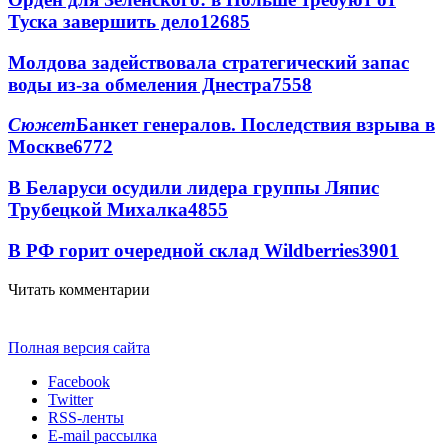
Туска завершить дело
12685
Молдова задействовала стратегический запас
воды из-за обмеления Днестра
7558
Сюжет
Банкет генералов. Последствия взрыва в
Москве
6772
В Беларуси осудили лидера группы Ляпис
Трубецкой Михалка
4855
В РФ горит очередной склад Wildberries
3901
Читать комментарии
Полная версия сайта
Facebook
Twitter
RSS-ленты
E-mail рассылка