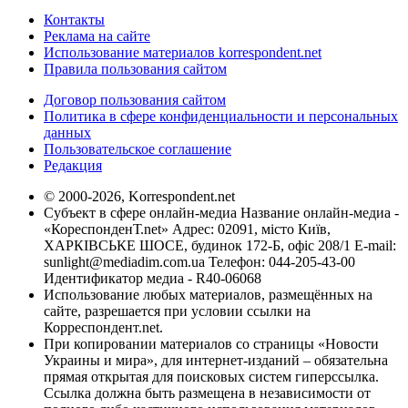
Контакты
Реклама на сайте
Использование материалов korrespondent.net
Правила пользования сайтом
Договор пользования сайтом
Политика в сфере конфиденциальности и персональных
данных
Пользовательское соглашение
Редакция
© 2000-2026, Korrespondent.net
Субъект в сфере онлайн-медиа Название онлайн-медиа -
«КореспонденТ.net» Адрес: 02091, місто Київ,
ХАРКІВСЬКЕ ШОСЕ, будинок 172-Б, офіс 208/1 E-mail:
sunlight@mediadim.com.ua
Телефон: 044-205-43-00
Идентификатор медиа - R40-06068
Использование любых материалов, размещённых на
сайте, разрешается при условии ссылки на
Корреспондент.net.
При копировании материалов со страницы «Новости
Украины и мира», для интернет-изданий – обязательна
прямая открытая для поисковых систем гиперссылка.
Ссылка должна быть размещена в независимости от