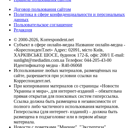
Договор пользования сайтом
Политика в сфере конфиденциальности и персональных
данных
Пользовательское соглашение
Редакция
© 2000-2026, Korrespondent.net
Субъект в сфере онлайн-медиа Название онлайн-медиа -
«КореспонденТ.net» Адрес: 02091, місто Київ,
ХАРКІВСЬКЕ ШОСЕ, будинок 172-Б, офіс 208/1 E-mail:
sunlight@mediadim.com.ua
Телефон: 044-205-43-00
Идентификатор медиа - R40-06068
Использование любых материалов, размещённых на
сайте, разрешается при условии ссылки на
Корреспондент.net.
При копировании материалов со страницы «Новости
Украины и мира», для интернет-изданий – обязательна
прямая открытая для поисковых систем гиперссылка.
Ссылка должна быть размещена в независимости от
полного либо частичного использования материалов.
Гиперссылка (для интернет- изданий) – должна быть
размещена в подзаголовке или в первом абзаце
материала.
Новости с пометками "Мнение", "Экспертиза",