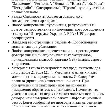
"Заявление", "Регионы", "Деньги", "Власть", "Выборы",
"Тест-драйв", "Спецпроекты", "Промо" публикуются на
правах рекламы.
Раздел Спецпроекты создается совместно с
коммерческими партнерами.
Любое копирование, публикация, републикация и
другое распространение информации, которое содержит
ссылку на "Интерфакс-Украина", EPA / UPG, строго
воспрещается.
Владелец веб-страницы в разделе Я- Корреспондент
является автор публикации.
Любое копирование, перепечатка и воспроизведение
фотографий и/или аудиовизуальных материалов,
принадлежащих правообладателю Getty Images, строго
запрещено.
Материалы сайта korrespondent.net предназначены для
лиц старше 21 года (21+). Участие в азартных играх
может вызвать игровую зависимость. Соблюдайте
правила (принципы) ответственной игры. При
обнаружении первых признаков зависимости
немедленно обратитесь к специалисту. Помните, что
участие в азартных играх не может являться источником
доходов или альтернативой работе. Информационный
ресурс korrespondent.net не проводит игры на реальные
и/или виртуальные деньги, сайт не принимает ни в