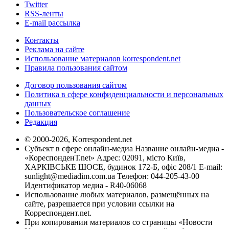
Twitter
RSS-ленты
E-mail рассылка
Контакты
Реклама на сайте
Использование материалов korrespondent.net
Правила пользования сайтом
Договор пользования сайтом
Политика в сфере конфиденциальности и персональных
данных
Пользовательское соглашение
Редакция
© 2000-2026, Korrespondent.net
Субъект в сфере онлайн-медиа Название онлайн-медиа -
«КореспонденТ.net» Адрес: 02091, місто Київ,
ХАРКІВСЬКЕ ШОСЕ, будинок 172-Б, офіс 208/1 E-mail:
sunlight@mediadim.com.ua
Телефон: 044-205-43-00
Идентификатор медиа - R40-06068
Использование любых материалов, размещённых на
сайте, разрешается при условии ссылки на
Корреспондент.net.
При копировании материалов со страницы «Новости