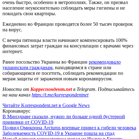
очень быстро, особенно в метрополиях. Также, он призвал
население неукоснительно соблюдать меры гигиены и не
покидать свои квартиры.
Ежедневно во Франции проводятся более 50 тысяч проверок
на вирус.
С вечера пятницы власти начинают компенсировать 100%
финансовых затрат граждан на консультации с врачами через
интернет.
Ранее посольство Украины во Франции
рекомендовало
украинским гражданам
, находящимся в стране или
собирающимся ее посетить, соблюдать рекомендации по
мерам защиты от заражения новым коронавирусом.
Новости от
Корреспондент.net
в Telegram. Подписывайтесь
на наш канал
https://t.me/korrespondentnet
Читайте Korrespondent.net в Google News
Коронавирус
В Минздраве сказали, нужно ли больше одной бустерной
прививки от COVID-19
Подвид Омикрона Arcturus впервые привел к гибели человека
Заболеваемость COVID-19 в Украине пошла на спад
Новый вариант коронавируса попал из Индии в Европу