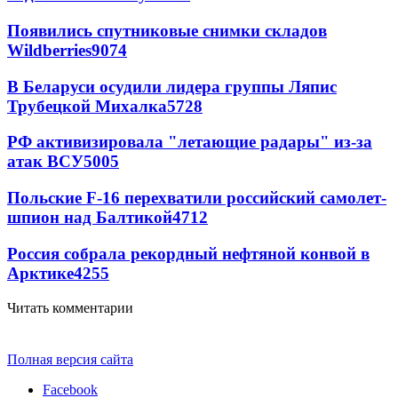
Появились спутниковые снимки складов
Wildberries
9074
В Беларуси осудили лидера группы Ляпис
Трубецкой Михалка
5728
РФ активизировала "летающие радары" из-за
атак ВСУ
5005
Польские F-16 перехватили российский самолет-
шпион над Балтикой
4712
Россия собрала рекордный нефтяной конвой в
Арктике
4255
Читать комментарии
Полная версия сайта
Facebook