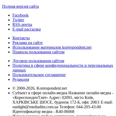
Полная версия сайта
Facebook
Twitter
RSS-ленты
E-mail рассылка
Контакты
Реклама на сайте
Использование материалов korrespondent.net
Правила пользования сайтом
Договор пользования сайтом
Политика в сфере конфиденциальности и персональных
данных
Пользовательское соглашение
Редакция
© 2000-2026, Korrespondent.net
Субъект в сфере онлайн-медиа Название онлайн-медиа -
«КореспонденТ.net» Адрес: 02091, місто Київ,
ХАРКІВСЬКЕ ШОСЕ, будинок 172-Б, офіс 208/1 E-mail:
sunlight@mediadim.com.ua
Телефон: 044-205-43-00
Идентификатор медиа - R40-06068