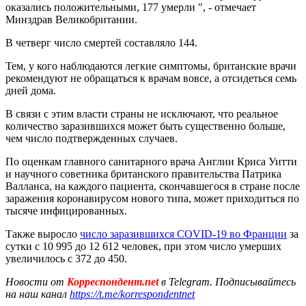
оказались положительными, 177 умерли ", - отмечает
Минздрав Великобритании.
В четверг число смертей составляло 144.
Тем, у кого наблюдаются легкие симптомы, британские врачи
рекомендуют не обращаться к врачам вовсе, а отсидеться семь
дней дома.
В связи с этим власти страны не исключают, что реальное
количество заразившихся может быть существенно больше,
чем число подтвержденных случаев.
По оценкам главного санитарного врача Англии Криса Уитти
и научного советника британского правительства Патрика
Валланса, на каждого пациента, скончавшегося в стране после
заражения коронавирусом нового типа, может приходиться по
тысяче инфицированных.
Также выросло
число заразившихся COVID-19 во Франции
за
сутки с 10 995 до 12 612 человек, при этом число умерших
увеличилось с 372 до 450.
Новости от
Корреспондент.net
в Telegram. Подписывайтесь
на наш канал
https://t.me/korrespondentnet