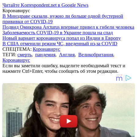
Читайте Korrespondent.net в Google News
Коронавирус
В Минздраве сказали, нужно ли больше одной бустерной
прививки от COVID-19
Подвид Омикрона Arcturus впервые привел к гибели человека
Заболеваемость COVID-19 в Украине пошла на спад
Новый вариант коронавируса попал из Индии в Европу
В США отменили режим ЧС, введенный из-за COVID
СПЕЦТЕМА:
Коронавирус
ТЕГИ:
смерть
,
пандемия
,
Англия
,
Великобритания
,
Коронавирус
Если вы заметили ошибку, выделите необходимый текст и
нажмите Ctrl+Enter, чтобы сообщить об этом редакции.