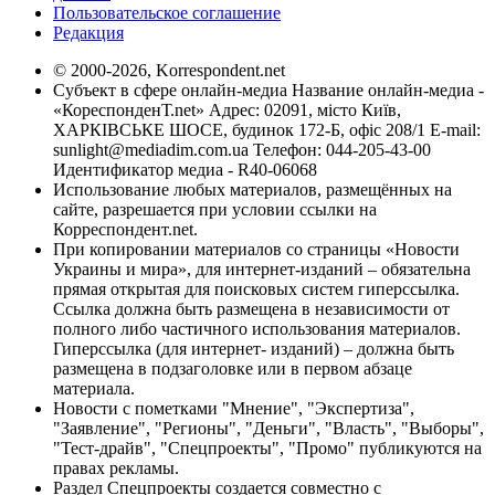
Пользовательское соглашение
Редакция
© 2000-2026, Korrespondent.net
Субъект в сфере онлайн-медиа Название онлайн-медиа -
«КореспонденТ.net» Адрес: 02091, місто Київ,
ХАРКІВСЬКЕ ШОСЕ, будинок 172-Б, офіс 208/1 E-mail:
sunlight@mediadim.com.ua
Телефон: 044-205-43-00
Идентификатор медиа - R40-06068
Использование любых материалов, размещённых на
сайте, разрешается при условии ссылки на
Корреспондент.net.
При копировании материалов со страницы «Новости
Украины и мира», для интернет-изданий – обязательна
прямая открытая для поисковых систем гиперссылка.
Ссылка должна быть размещена в независимости от
полного либо частичного использования материалов.
Гиперссылка (для интернет- изданий) – должна быть
размещена в подзаголовке или в первом абзаце
материала.
Новости с пометками "Мнение", "Экспертиза",
"Заявление", "Регионы", "Деньги", "Власть", "Выборы",
"Тест-драйв", "Спецпроекты", "Промо" публикуются на
правах рекламы.
Раздел Спецпроекты создается совместно с