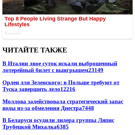
ЧИТАЙТЕ ТАКЖЕ
В Италии двое суток искали выброшенный
лотерейный билет с выигрышем
23149
Орден для Зеленского: в Польше требуют от
Туска завершить дело
12216
Молдова задействовала стратегический запас
воды из-за обмеления Днестра
7448
В Беларуси осудили лидера группы Ляпис
Трубецкой Михалка
6385