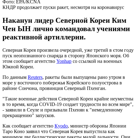
Фото: ЕРА/KCNA
КНДР продолжает пуски ракет, несмотря на коронавирус
Наканун лидер Северной Кореи Ким
Чен ЫН лично командовал учениями
реактивной артиллерии.
Северная Корея произвела очередной, уже третий в єтом году
пуск неопознанного снаряда в сторону Японского моря. Об
этом сообщает агентство
Yonhap
со ссылкой на военных
Южной Кореи.
По данным
Reuters
, ракеты были выпущены рано утром в
море у восточного побережья Корейского полуострова в
районе Сончона, провинция Северный Пхенган.
"Такие военные действия Северной Кореи крайне неуместны
в то время, когда COVID-19 создает трудности во всем мире",
- заявили в Сеуле и призывали Пхенян к "немедленному
прекращению" запусков.
Как сообщает агентство
Кyodo
, министр обороны Японии
Таро Коно заявил что Северная Корея выпустила как
минимум две баллистические ракеты малой дальности. Они