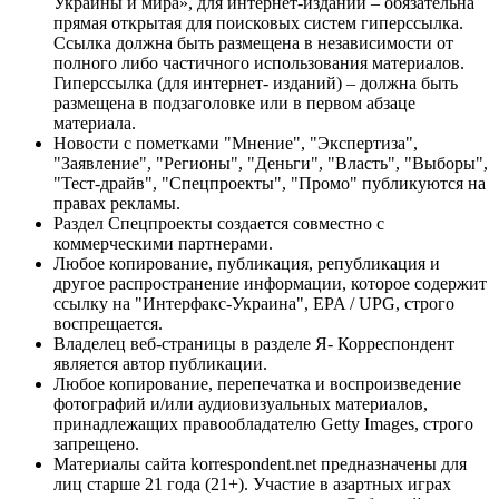
Украины и мира», для интернет-изданий – обязательна
прямая открытая для поисковых систем гиперссылка.
Ссылка должна быть размещена в независимости от
полного либо частичного использования материалов.
Гиперссылка (для интернет- изданий) – должна быть
размещена в подзаголовке или в первом абзаце
материала.
Новости с пометками "Мнение", "Экспертиза",
"Заявление", "Регионы", "Деньги", "Власть", "Выборы",
"Тест-драйв", "Спецпроекты", "Промо" публикуются на
правах рекламы.
Раздел Спецпроекты создается совместно с
коммерческими партнерами.
Любое копирование, публикация, републикация и
другое распространение информации, которое содержит
ссылку на "Интерфакс-Украина", EPA / UPG, строго
воспрещается.
Владелец веб-страницы в разделе Я- Корреспондент
является автор публикации.
Любое копирование, перепечатка и воспроизведение
фотографий и/или аудиовизуальных материалов,
принадлежащих правообладателю Getty Images, строго
запрещено.
Материалы сайта korrespondent.net предназначены для
лиц старше 21 года (21+). Участие в азартных играх