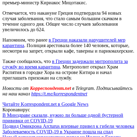
премьер-министр Кириакос Мицотакис.
Отмечается, что накануне Греция подтвердила 94 новых
случая заболевания, что стало самым большим скачком в
течение одного дня. Общее число случаев заболевания
увеличилось до 624.
Напомним, что ранее
в Греции наказали нарушителей мер
карантина
. Полиция арестовала более 140 человек, которые,
несмотря на запрет, открыли кафе, таверны и парикмахерские.
Также сообщалось, что
в Греции задержали митрополита за
службу во время карантина
. Митрополит открыл Храм
Распятия в городке Хора на острове Китира и начал
приглашать прихожан на службу.
Новости от
Корреспондент.net
в Telegram. Подписывайтесь
на наш канал
https://t.me/korrespondentnet
Читайте Korrespondent.net в Google News
Коронавирус
В Минздраве сказали, нужно ли больше одной бустерной
прививки от COVID-19
Подвид Омикрона Arcturus впервые привел к гибели человека
Заболеваемость COVID-19 в Украине пошла на спад