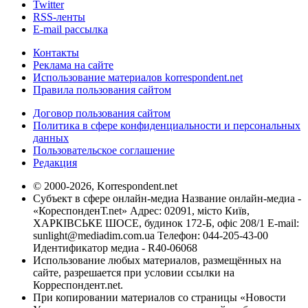
Twitter
RSS-ленты
E-mail рассылка
Контакты
Реклама на сайте
Использование материалов korrespondent.net
Правила пользования сайтом
Договор пользования сайтом
Политика в сфере конфиденциальности и персональных
данных
Пользовательское соглашение
Редакция
© 2000-2026, Korrespondent.net
Субъект в сфере онлайн-медиа Название онлайн-медиа -
«КореспонденТ.net» Адрес: 02091, місто Київ,
ХАРКІВСЬКЕ ШОСЕ, будинок 172-Б, офіс 208/1 E-mail:
sunlight@mediadim.com.ua
Телефон: 044-205-43-00
Идентификатор медиа - R40-06068
Использование любых материалов, размещённых на
сайте, разрешается при условии ссылки на
Корреспондент.net.
При копировании материалов со страницы «Новости