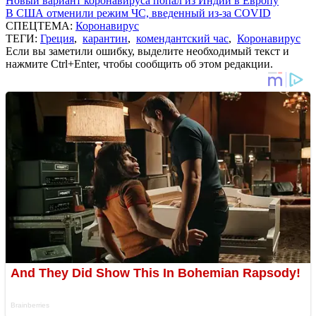
Новый вариант коронавируса попал из Индии в Европу
В США отменили режим ЧС, введенный из-за COVID
СПЕЦТЕМА:
Коронавирус
ТЕГИ:
Греция
,
карантин
,
комендантский час
,
Коронавирус
Если вы заметили ошибку, выделите необходимый текст и
нажмите Ctrl+Enter, чтобы сообщить об этом редакции.