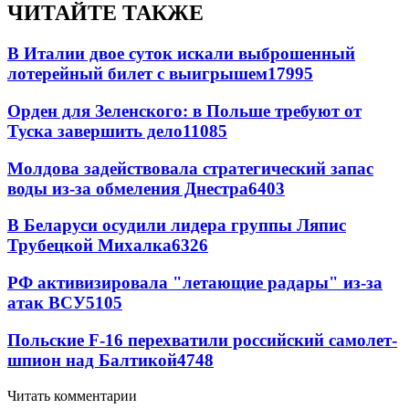
ЧИТАЙТЕ ТАКЖЕ
В Италии двое суток искали выброшенный
лотерейный билет с выигрышем
17995
Орден для Зеленского: в Польше требуют от
Туска завершить дело
11085
Молдова задействовала стратегический запас
воды из-за обмеления Днестра
6403
В Беларуси осудили лидера группы Ляпис
Трубецкой Михалка
6326
РФ активизировала "летающие радары" из-за
атак ВСУ
5105
Польские F-16 перехватили российский самолет-
шпион над Балтикой
4748
Читать комментарии