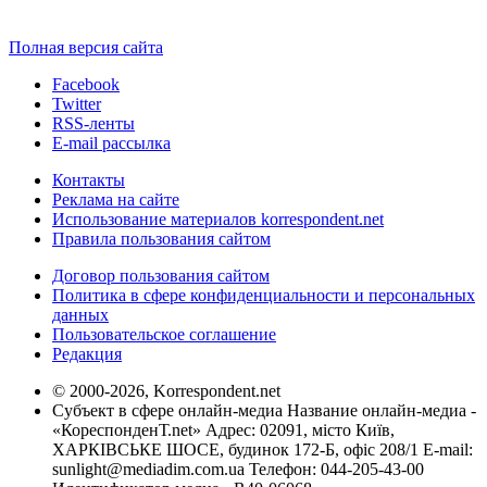
Полная версия сайта
Facebook
Twitter
RSS-ленты
E-mail рассылка
Контакты
Реклама на сайте
Использование материалов korrespondent.net
Правила пользования сайтом
Договор пользования сайтом
Политика в сфере конфиденциальности и персональных
данных
Пользовательское соглашение
Редакция
© 2000-2026, Korrespondent.net
Субъект в сфере онлайн-медиа Название онлайн-медиа -
«КореспонденТ.net» Адрес: 02091, місто Київ,
ХАРКІВСЬКЕ ШОСЕ, будинок 172-Б, офіс 208/1 E-mail:
sunlight@mediadim.com.ua
Телефон: 044-205-43-00