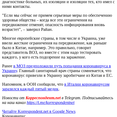
диагностике больных, их изоляции и изоляции тех, кто имел с
ними контакты.
"Если мы сейчас не примем серьезные меры по обеспечению
здоровья общества – когда все эти ограничения на
передвижение отменят, опасность инфицирования вновь
возрастет", – заверил Райан.
Многие европейские страны, в том числе и Украина, уже
ввели жесткие ограничения на передвижение, как раньше
было в Китае, например. Это правильно, говорит
представитель ВОЗ, но вместе с этим надо тестировать
каждого, у кого есть подозрение на заражение.
Ранее
в МОЗ предположили путь попадания коронавируса в
Украину
. Главный санитарный врач страны сомневается, что
коронавирус привезли в Украину заробитчане из Китая и ЕС.
Напомним, в ООН сообщили, что
в Италии коронавирусом
заразился каждый пятый медик
.
Новости от
Корреспондент.net
в Telegram. Подписывайтесь
на наш канал
https://t.me/korrespondentnet
Читайте Korrespondent.net в Google News
Коронавирус