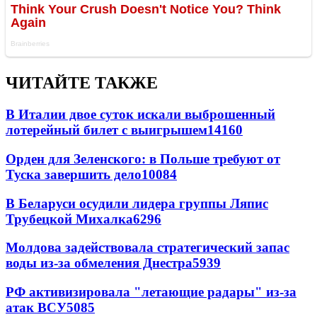
ЧИТАЙТЕ ТАКЖЕ
В Италии двое суток искали выброшенный
лотерейный билет с выигрышем
14160
Орден для Зеленского: в Польше требуют от
Туска завершить дело
10084
В Беларуси осудили лидера группы Ляпис
Трубецкой Михалка
6296
Молдова задействовала стратегический запас
воды из-за обмеления Днестра
5939
РФ активизировала "летающие радары" из-за
атак ВСУ
5085