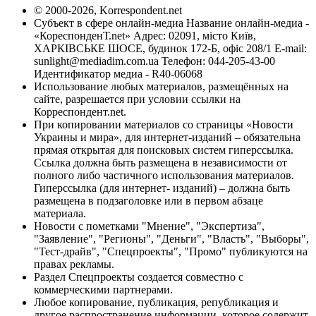
© 2000-2026, Korrespondent.net
Субъект в сфере онлайн-медиа Название онлайн-медиа -
«КореспонденТ.net» Адрес: 02091, місто Київ,
ХАРКІВСЬКЕ ШОСЕ, будинок 172-Б, офіс 208/1 E-mail:
sunlight@mediadim.com.ua
Телефон: 044-205-43-00
Идентификатор медиа - R40-06068
Использование любых материалов, размещённых на
сайте, разрешается при условии ссылки на
Корреспондент.net.
При копировании материалов со страницы «Новости
Украины и мира», для интернет-изданий – обязательна
прямая открытая для поисковых систем гиперссылка.
Ссылка должна быть размещена в независимости от
полного либо частичного использования материалов.
Гиперссылка (для интернет- изданий) – должна быть
размещена в подзаголовке или в первом абзаце
материала.
Новости с пометками "Мнение", "Экспертиза",
"Заявление", "Регионы", "Деньги", "Власть", "Выборы",
"Тест-драйв", "Спецпроекты", "Промо" публикуются на
правах рекламы.
Раздел Спецпроекты создается совместно с
коммерческими партнерами.
Любое копирование, публикация, републикация и
другое распространение информации, которое содержит