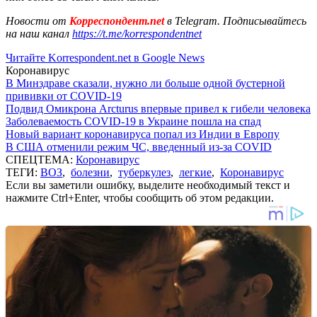
Новости от
Корреспондент.net
в Telegram. Подписывайтесь
на наш канал
https://t.me/korrespondentnet
Читайте Korrespondent.net в Google News
Коронавирус
В Минздраве сказали, нужно ли больше одной бустерной
прививки от COVID-19
Подвид Омикрона Arcturus впервые привел к гибели человека
Заболеваемость COVID-19 в Украине пошла на спад
Новый вариант коронавируса попал из Индии в Европу
В США отменили режим ЧС, введенный из-за COVID
СПЕЦТЕМА:
Коронавирус
ТЕГИ:
ВОЗ
,
болезни
,
туберкулез
,
легкие
,
Коронавирус
Если вы заметили ошибку, выделите необходимый текст и
нажмите Ctrl+Enter, чтобы сообщить об этом редакции.