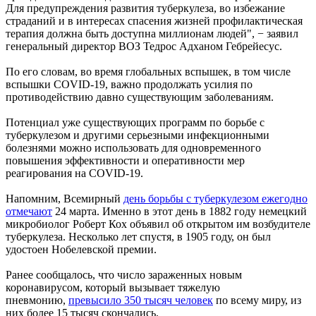
Для предупреждения развития туберкулеза, во избежание
страданий и в интересах спасения жизней профилактическая
терапия должна быть доступна миллионам людей", − заявил
генеральный директор ВОЗ Тедрос Адханом Гебрейесус.
По его словам, во время глобальных вспышек, в том числе
вспышки COVID-19, важно продолжать усилия по
противодействию давно существующим заболеваниям.
Потенциал уже существующих программ по борьбе с
туберкулезом и другими серьезными инфекционными
болезнями можно использовать для одновременного
повышения эффективности и оперативности мер
реагирования на COVID-19.
Напомним, Всемирный
день борьбы с туберкулезом ежегодно
отмечают
24 марта. Именно в этот день в 1882 году немецкий
микробиолог Роберт Кох объявил об открытом им возбудителе
туберкулеза. Несколько лет спустя, в 1905 году, он был
удостоен Нобелевской премии.
Ранее сообщалось, что число зараженных новым
коронавирусом, который вызывает тяжелую
пневмонию,
превысило 350 тысяч человек
по всему миру, из
них более 15 тысяч скончались.