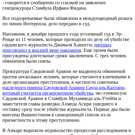
- говорится в сообщении со ссылкой на заявление
генпрокурора Стамбула Ирфана Фидана.
Все подозреваемые были объявлены в международный розыск
по линии Интерпола, дело передано в суд.
Напомним, в декабре прошлого года уголовный суд в Эр-
Рияде из 11 человек, которые проходили по делу об убийстве
саудовского журналиста Джамаля Хашогги,
пятерых
приговорил к высшей мере наказания
. Еще троим были
присуждены длительные сроки заключения. С трех человек
обвинения были сняты.
Прокуратура Саудовской Аравии не выдвинула обвинений
против нескольких человек, которые считаются ключевыми в
деле организации преступления, в частности советника
наследного принца Саудовской Аравии Сауда аль-Кахтани,
который считается организатором убийства
, экс-генконсула
Саудовской Аравии в Стамбуле Мухаммеда аль-Утейби и
заместителя главы разведки Ахмеда Асири ушедшего в
отставку сразу после убийства журналиста. Первые два были
внесены Вашингтоном в санкционный список из-за
причастности к этому преступлению.
В Анкаре выразили недовольство процессом расследования и