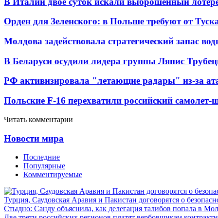
В Италии двое суток искали выброшенный лоте
Орден для Зеленского: в Польше требуют от Туск
Молдова задействовала стратегический запас вод
В Беларуси осудили лидера группы Ляпис Трубе
РФ активизировала "летающие радары" из-за а
Польские F-16 перехватили российский самолет-
Читать комментарии
Новости мира
Последние
Популярные
Комментируемые
Турция, Саудовская Аравия и Пакистан договорятся о безопасн
Стыдно: Санду объяснила, как делегация талибов попала в Мо
Две трети российских регионов платят вербовщикам контракт