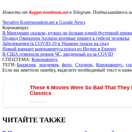
Новости от
Корреспондент.net
в Telegram. Подписывайтесь н
Читайте Korrespondent.net в Google News
Коронавирус
В Минздраве сказали, нужно ли больше одной бустерной прив
Подвид Омикрона Arcturus впервые привел к гибели человека
Заболеваемость COVID-19 в Украине пошла на спад
Новый вариант коронавируса попал из Индии в Европу
В США отменили режим ЧС, введенный из-за COVID
СПЕЦТЕМА:
Коронавирус
ТЕГИ:
Бразилия
,
эпидемия
,
фото
,
Стадион
,
Коронавирус
,
го
Если вы заметили ошибку, выделите необходимый текст и нажми
ЧИТАЙТЕ ТАКЖЕ