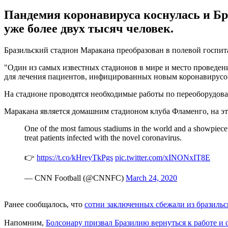
Пандемия коронавируса коснулась и Бра
уже более двух тысяч человек.
Бразильский стадион Маракана преобразован в полевой госпита
"Один из самых известных стадионов в мире и место проведени
для лечения пациентов, инфицированных новым коронавирусом
На стадионе проводятся необходимые работы по переоборудова
Маракана является домашним стадионом клуба Фламенго, на э
One of the most famous stadiums in the world and a showpiece v
treat patients infected with the novel coronavirus.
👉
https://t.co/kHreyTkPgs
pic.twitter.com/xINONxIT8E
— CNN Football (@CNNFC)
March 24, 2020
Ранее сообщалось, что
сотни заключенных сбежали из бразиль
Напомним,
Болсонару призвал Бразилию вернуться к работе и