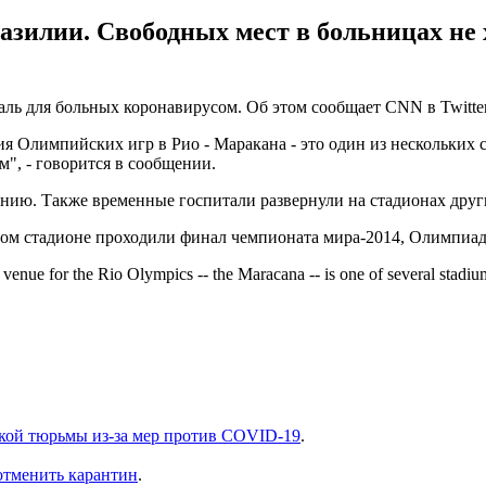
зилии. Свободных мест в больницах не х
ль для больных коронавирусом. Об этом сообщает CNN в Twitter
я Олимпийских игр в Рио - Маракана - это один из нескольких 
", - говорится в сообщении.
нию. Также временные госпитали развернули на стадионах друг
том стадионе проходили финал чемпионата мира-2014, Олимпиад
enue for the Rio Olympics -- the Maracana -- is one of several stadiums
ской тюрьмы из-за мер против COVID-19
.
 отменить карантин
.