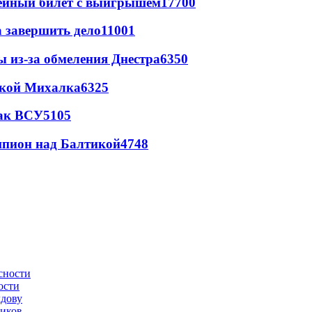
рейный билет с выигрышем
17700
а завершить дело
11001
ы из-за обмеления Днестра
6350
цкой Михалка
6325
так ВСУ
5105
шпион над Балтикой
4748
ости
лдову
ников