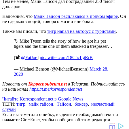
Тем не менее, Майк Тайсон дал пострадавшей 250 тысяч
долларов.
Напомним, что
Майк Тайсон расплакался в прямом эфире
. Он
не сдержал эмоций, говоря о жизни вне бокса.
Также мы писали, что
тигр напал на автобус с туристами
.
🐅 Mike Tyson tells the story of how he got his pet
tigers and the time one of them attacked a trespasser…
[📽️
@FatJoe
]
pic.twitter.com/18C5cLgRrB
— Michael Benson (@MichaelBensonn)
March 28,
2020
Новости от
Корреспондент.net
в Telegram. Подписывайтесь
на наш канал
https://t.me/korrespondentnet
Читайте Korrespondent.net в Google News
ТЕГИ:
тигр
,
майк тайсон
,
Тайсон
,
боксер
,
несчастный
случай
Если вы заметили ошибку, выделите необходимый текст и
нажмите Ctrl+Enter, чтобы сообщить об этом редакции.