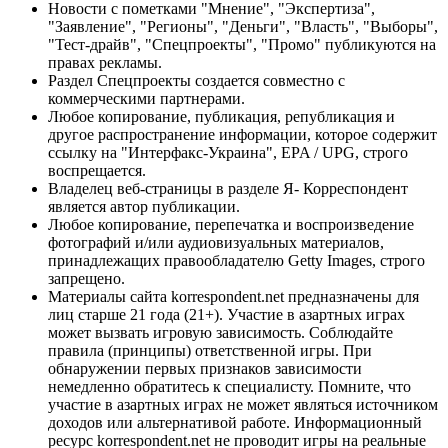
Новости с пометками "Мнение", "Экспертиза",
"Заявление", "Регионы", "Деньги", "Власть", "Выборы",
"Тест-драйв", "Спецпроекты", "Промо" публикуются на
правах рекламы.
Раздел Спецпроекты создается совместно с
коммерческими партнерами.
Любое копирование, публикация, републикация и
другое распространение информации, которое содержит
ссылку на "Интерфакс-Украина", EPA / UPG, строго
воспрещается.
Владелец веб-страницы в разделе Я- Корреспондент
является автор публикации.
Любое копирование, перепечатка и воспроизведение
фотографий и/или аудиовизуальных материалов,
принадлежащих правообладателю Getty Images, строго
запрещено.
Материалы сайта korrespondent.net предназначены для
лиц старше 21 года (21+). Участие в азартных играх
может вызвать игровую зависимость. Соблюдайте
правила (принципы) ответственной игры. При
обнаружении первых признаков зависимости
немедленно обратитесь к специалисту. Помните, что
участие в азартных играх не может являться источником
доходов или альтернативой работе. Информационный
ресурс korrespondent.net не проводит игры на реальные