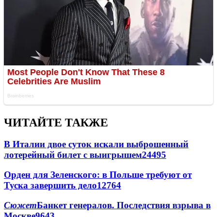
ЧИТАЙТЕ ТАКЖЕ
В Италии двое суток искали выброшенный
лотерейный билет с выигрышем
24495
Орден для Зеленского: в Польше требуют от
Туска завершить дело
12764
Сюжет
Банкет генералов. Последствия взрыва в
Москве
9643