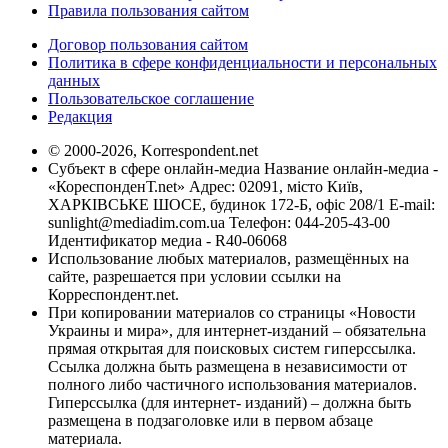
Правила пользования сайтом
Договор пользования сайтом
Политика в сфере конфиденциальности и персональных
данных
Пользовательское соглашение
Редакция
© 2000-2026, Korrespondent.net
Субъект в сфере онлайн-медиа Название онлайн-медиа -
«КореспонденТ.net» Адрес: 02091, місто Київ,
ХАРКІВСЬКЕ ШОСЕ, будинок 172-Б, офіс 208/1 E-mail:
sunlight@mediadim.com.ua
Телефон: 044-205-43-00
Идентификатор медиа - R40-06068
Использование любых материалов, размещённых на
сайте, разрешается при условии ссылки на
Корреспондент.net.
При копировании материалов со страницы «Новости
Украины и мира», для интернет-изданий – обязательна
прямая открытая для поисковых систем гиперссылка.
Ссылка должна быть размещена в независимости от
полного либо частичного использования материалов.
Гиперссылка (для интернет- изданий) – должна быть
размещена в подзаголовке или в первом абзаце
материала.