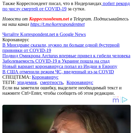
Также Корреспондент писал, что в Нидерландах
побит рекорд
по числу смертей от COVID-19
за сутки.
Новости от
Корреспондент.net
в Telegram. Подписывайтесь
на наш канал
https://t.me/korrespondentnet
Читайте Korrespondent.net в Google News
Коронавирус
В Минздраве сказали, нужно ли больше одной бустерной
прививки от COVID-19
Подвид Омикрона Arcturus впервые привел к гибели человека
Заболеваемость COVID-19 в Украине пошла на спад
Новый вариант коронавируса попал из Индии в Европу
В США отменили режим ЧС, введенный из-за COVID
СПЕЦТЕМА:
Коронавирус
ТЕГИ:
эпидемия
,
смертность
,
Коронавирус
Если вы заметили ошибку, выделите необходимый текст и
нажмите Ctrl+Enter, чтобы сообщить об этом редакции.