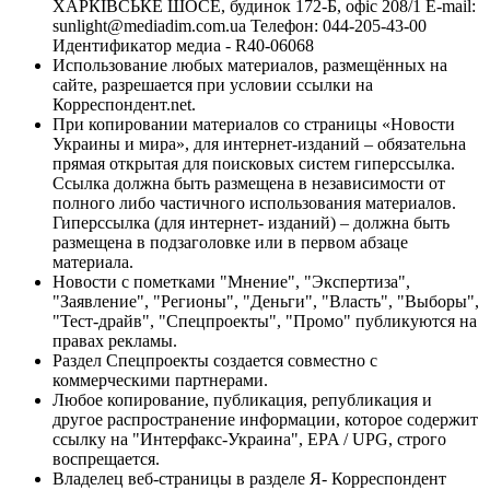
ХАРКІВСЬКЕ ШОСЕ, будинок 172-Б, офіс 208/1 E-mail:
sunlight@mediadim.com.ua
Телефон: 044-205-43-00
Идентификатор медиа - R40-06068
Использование любых материалов, размещённых на
сайте, разрешается при условии ссылки на
Корреспондент.net.
При копировании материалов со страницы «Новости
Украины и мира», для интернет-изданий – обязательна
прямая открытая для поисковых систем гиперссылка.
Ссылка должна быть размещена в независимости от
полного либо частичного использования материалов.
Гиперссылка (для интернет- изданий) – должна быть
размещена в подзаголовке или в первом абзаце
материала.
Новости с пометками "Мнение", "Экспертиза",
"Заявление", "Регионы", "Деньги", "Власть", "Выборы",
"Тест-драйв", "Спецпроекты", "Промо" публикуются на
правах рекламы.
Раздел Спецпроекты создается совместно с
коммерческими партнерами.
Любое копирование, публикация, републикация и
другое распространение информации, которое содержит
ссылку на "Интерфакс-Украина", EPA / UPG, строго
воспрещается.
Владелец веб-страницы в разделе Я- Корреспондент