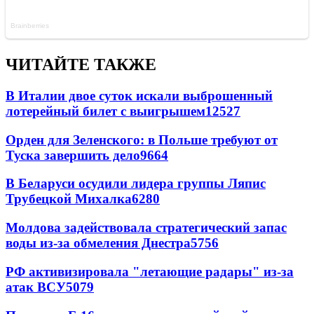
ЧИТАЙТЕ ТАКЖЕ
В Италии двое суток искали выброшенный
лотерейный билет с выигрышем
12527
Орден для Зеленского: в Польше требуют от
Туска завершить дело
9664
В Беларуси осудили лидера группы Ляпис
Трубецкой Михалка
6280
Молдова задействовала стратегический запас
воды из-за обмеления Днестра
5756
РФ активизировала "летающие радары" из-за
атак ВСУ
5079