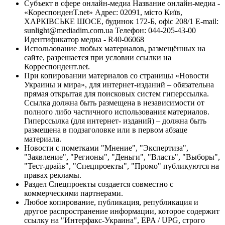
Субъект в сфере онлайн-медиа Название онлайн-медиа -
«КореспонденТ.net» Адрес: 02091, місто Київ,
ХАРКІВСЬКЕ ШОСЕ, будинок 172-Б, офіс 208/1 E-mail:
sunlight@mediadim.com.ua
Телефон: 044-205-43-00
Идентификатор медиа - R40-06068
Использование любых материалов, размещённых на
сайте, разрешается при условии ссылки на
Корреспондент.net.
При копировании материалов со страницы «Новости
Украины и мира», для интернет-изданий – обязательна
прямая открытая для поисковых систем гиперссылка.
Ссылка должна быть размещена в независимости от
полного либо частичного использования материалов.
Гиперссылка (для интернет- изданий) – должна быть
размещена в подзаголовке или в первом абзаце
материала.
Новости с пометками "Мнение", "Экспертиза",
"Заявление", "Регионы", "Деньги", "Власть", "Выборы",
"Тест-драйв", "Спецпроекты", "Промо" публикуются на
правах рекламы.
Раздел Спецпроекты создается совместно с
коммерческими партнерами.
Любое копирование, публикация, републикация и
другое распространение информации, которое содержит
ссылку на "Интерфакс-Украина", EPA / UPG, строго