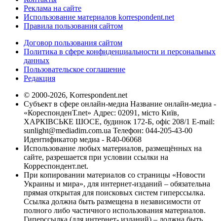
Реклама на сайте
Использование материалов korrespondent.net
Правила пользования сайтом
Договор пользования сайтом
Политика в сфере конфиденциальности и персональных
данных
Пользовательское соглашение
Редакция
© 2000-2026, Korrespondent.net
Субъект в сфере онлайн-медиа Название онлайн-медиа -
«КореспонденТ.net» Адрес: 02091, місто Київ,
ХАРКІВСЬКЕ ШОСЕ, будинок 172-Б, офіс 208/1 E-mail:
sunlight@mediadim.com.ua
Телефон: 044-205-43-00
Идентификатор медиа - R40-06068
Использование любых материалов, размещённых на
сайте, разрешается при условии ссылки на
Корреспондент.net.
При копировании материалов со страницы «Новости
Украины и мира», для интернет-изданий – обязательна
прямая открытая для поисковых систем гиперссылка.
Ссылка должна быть размещена в независимости от
полного либо частичного использования материалов.
Гиперссылка (для интернет- изданий) – должна быть