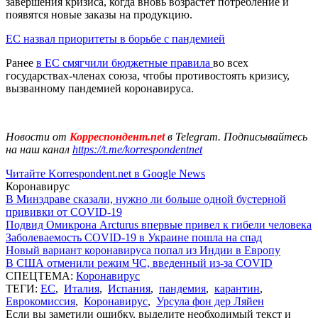
завершения кризиса, когда вновь возрастет потребление и
появятся новые заказы на продукцию.
ЕС назвал приоритеты в борьбе с пандемией
Ранее
в ЕС смягчили бюджетные правила
во всех
государствах-членах союза, чтобы противостоять кризису,
вызванному пандемией коронавируса.
Новости от
Корреспондент.net
в Telegram. Подписывайтесь
на наш канал
https://t.me/korrespondentnet
Читайте Korrespondent.net в Google News
Коронавирус
В Минздраве сказали, нужно ли больше одной бустерной
прививки от COVID-19
Подвид Омикрона Arcturus впервые привел к гибели человека
Заболеваемость COVID-19 в Украине пошла на спад
Новый вариант коронавируса попал из Индии в Европу
В США отменили режим ЧС, введенный из-за COVID
СПЕЦТЕМА:
Коронавирус
ТЕГИ:
ЕС
,
Италия
,
Испания
,
пандемия
,
карантин
,
Еврокомиссия
,
Коронавирус
,
Урсула фон дер Ляйен
Если вы заметили ошибку, выделите необходимый текст и