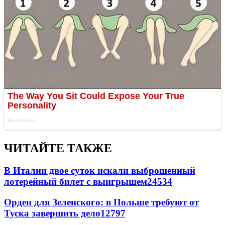
ЧИТАЙТЕ ТАКЖЕ
В Италии двое суток искали выброшенный
лотерейный билет с выигрышем
24534
Орден для Зеленского: в Польше требуют от
Туска завершить дело
12797