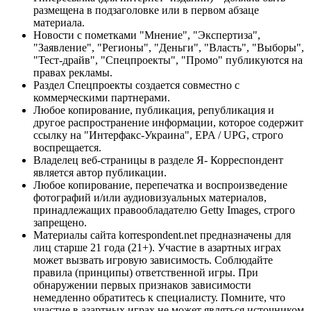
размещена в подзаголовке или в первом абзаце
материала.
Новости с пометками "Мнение", "Экспертиза",
"Заявление", "Регионы", "Деньги", "Власть", "Выборы",
"Тест-драйв", "Спецпроекты", "Промо" публикуются на
правах рекламы.
Раздел Спецпроекты создается совместно с
коммерческими партнерами.
Любое копирование, публикация, републикация и
другое распространение информации, которое содержит
ссылку на "Интерфакс-Украина", EPA / UPG, строго
воспрещается.
Владелец веб-страницы в разделе Я- Корреспондент
является автор публикации.
Любое копирование, перепечатка и воспроизведение
фотографий и/или аудиовизуальных материалов,
принадлежащих правообладателю Getty Images, строго
запрещено.
Материалы сайта korrespondent.net предназначены для
лиц старше 21 года (21+). Участие в азартных играх
может вызвать игровую зависимость. Соблюдайте
правила (принципы) ответственной игры. При
обнаружении первых признаков зависимости
немедленно обратитесь к специалисту. Помните, что
участие в азартных играх не может являться источником