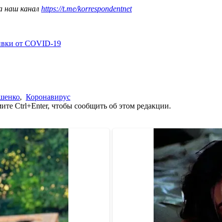
а наш канал
https://t.me/korrespondentnet
ивки от COVID-19
шенко
,
Коронавирус
те Ctrl+Enter, чтобы сообщить об этом редакции.