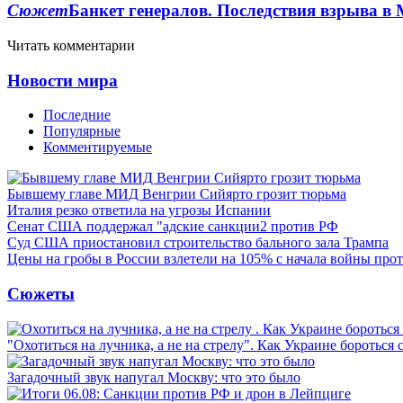
Сюжет
Банкет генералов. Последствия взрыва в 
Читать комментарии
Новости мира
Последние
Популярные
Комментируемые
Бывшему главе МИД Венгрии Сийярто грозит тюрьма
Италия резко ответила на угрозы Испании
Сенат США поддержал "адские санкции2 против РФ
Суд США приостановил строительство бального зала Трампа
Цены на гробы в России взлетели на 105% с начала войны про
Сюжеты
"Охотиться на лучника, а не на стрелу". Как Украине бороться 
Загадочный звук напугал Москву: что это было