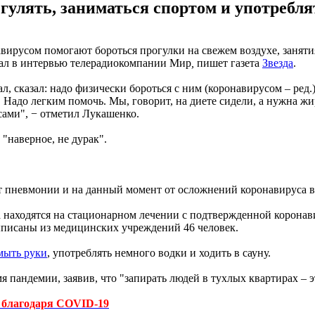
гулять, заниматься спортом и употребля
авирусом помогают бороться прогулки на свежем воздухе, заняти
азал в интервью телерадиокомпании Мир
,
пишет газета
Звезда
.
л, сказал: надо физически бороться с ним (коронавирусом – ред.
. Надо легким помочь. Мы, говорит, на диете сидели, а нужна жи
усами", − отметил Лукашенко.
 "наверное, не дурак".
т пневмонии и на данный момент от осложнений коронавируса в 
 находятся на стационарном лечении с подтвержденной коронав
ыписаны из медицинских учреждений 46 человек.
мыть руки
, употреблять немного водки и ходить в сауну.
я пандемии, заявив, что "запирать людей в тухлых квартирах – э
р благодаря COVID-19