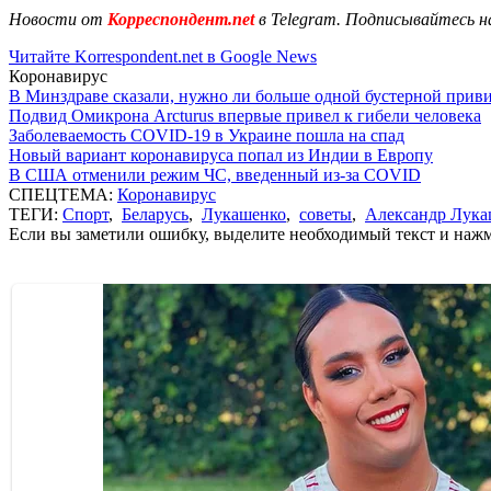
Новости от
Корреспондент.net
в Telegram. Подписывайтесь н
Читайте Korrespondent.net в Google News
Коронавирус
В Минздраве сказали, нужно ли больше одной бустерной прив
Подвид Омикрона Arcturus впервые привел к гибели человека
Заболеваемость COVID-19 в Украине пошла на спад
Новый вариант коронавируса попал из Индии в Европу
В США отменили режим ЧС, введенный из-за COVID
СПЕЦТЕМА:
Коронавирус
ТЕГИ:
Спорт
,
Беларусь
,
Лукашенко
,
советы
,
Александр Лука
Если вы заметили ошибку, выделите необходимый текст и нажми