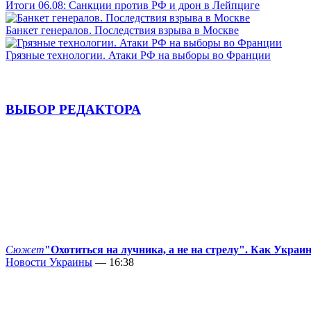
Итоги 06.08: Санкции против РФ и дрон в Лейпциге
Банкет генералов. Последствия взрыва в Москве
Грязные технологии. Атаки РФ на выборы во Франции
ВЫБОР РЕДАКТОРА
Сюжет
"Охотиться на лучника, а не на стрелу". Как Украи
Новости Украины
— 16:38