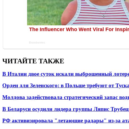
ЧИТАЙТЕ ТАКЖЕ
В Италии двое суток искали выброшенный лоте
Орден для Зеленского: в Польше требуют от Туск
Молдова задействовала стратегический запас вод
В Беларуси осудили лидера группы Ляпис Трубе
РФ активизировала "летающие радары" из-за а