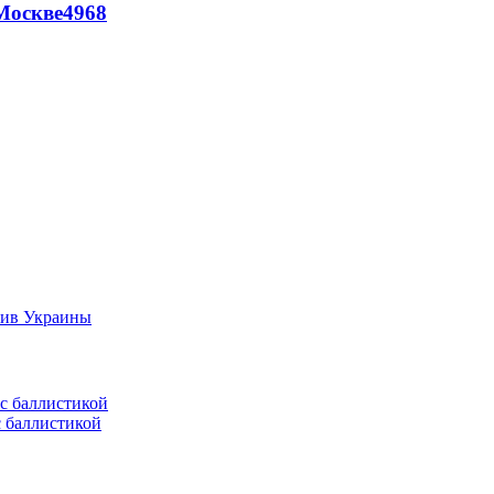
Москве
4968
тив Украины
с баллистикой