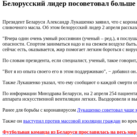
Белорусский лидер посоветовал больше 
Президент Беларуси Александр Лукашенко заявил, что с корон
сливочного масла. Об этом белорусский лидер 2 апреля расск
"Вчера один очень умный россиянин (ученый – ред.), я послуша
опасности. Спортом заниматься надо и на свежем воздухе быть
сейчас есть, оказывается, жир помогает легким бороться с вир
По словам президента, если специалист, ученый, такое говорит,
"Вот я из опыта своего его в этом поддерживаю", − добавил он.
Также Лукашенко указал, что ему сообщают о каждой смерти о
По информации Минздрава Беларуси, на 2 апреля 254 пациента
аппарата искусственной вентиляции легких. Выздоровели и в
Ранее для борьбы с коронавирусом
Лукашенко советовал чаще 
Также он
выступил против массовой изоляции граждан
во врем
Футбольная команда из Беларуси прославилась на весь ми