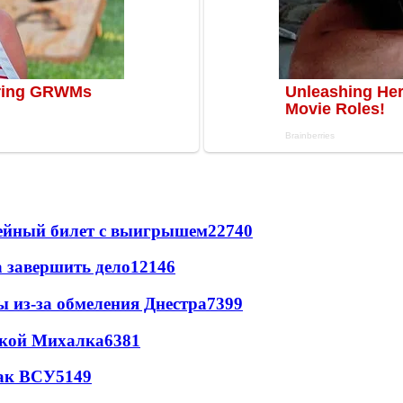
рейный билет с выигрышем
22740
а завершить дело
12146
ы из-за обмеления Днестра
7399
цкой Михалка
6381
так ВСУ
5149