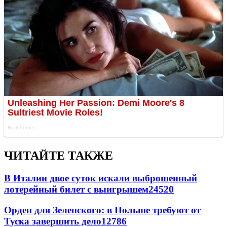
ЧИТАЙТЕ ТАКЖЕ
В Италии двое суток искали выброшенный
лотерейный билет с выигрышем
24520
Орден для Зеленского: в Польше требуют от
Туска завершить дело
12786