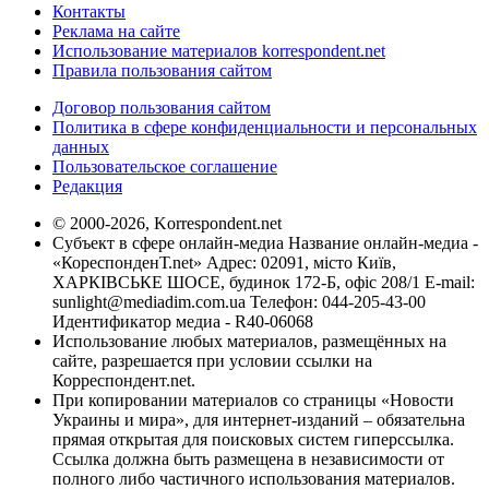
Контакты
Реклама на сайте
Использование материалов korrespondent.net
Правила пользования сайтом
Договор пользования сайтом
Политика в сфере конфиденциальности и персональных
данных
Пользовательское соглашение
Редакция
© 2000-2026, Korrespondent.net
Субъект в сфере онлайн-медиа Название онлайн-медиа -
«КореспонденТ.net» Адрес: 02091, місто Київ,
ХАРКІВСЬКЕ ШОСЕ, будинок 172-Б, офіс 208/1 E-mail:
sunlight@mediadim.com.ua
Телефон: 044-205-43-00
Идентификатор медиа - R40-06068
Использование любых материалов, размещённых на
сайте, разрешается при условии ссылки на
Корреспондент.net.
При копировании материалов со страницы «Новости
Украины и мира», для интернет-изданий – обязательна
прямая открытая для поисковых систем гиперссылка.
Ссылка должна быть размещена в независимости от
полного либо частичного использования материалов.