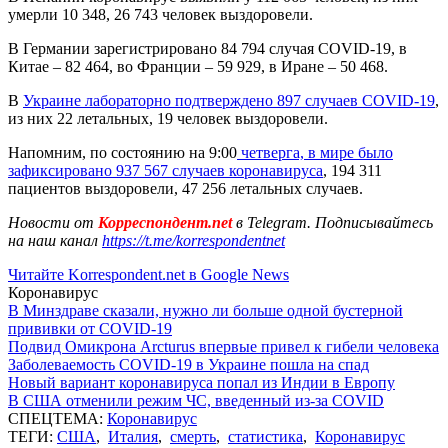
умерли 10 348, 26 743 человек выздоровели.
В Германии зарегистрировано 84 794 случая СОVID-19, в
Китае – 82 464, во Франции – 59 929, в Иране – 50 468.
В
Украине лабораторно подтверждено 897 случаев COVID-19
,
из них 22 летальных, 19 человек выздоровели.
Напомним, по состоянию на 9:00
четверга, в мире было
зафиксировано 937 567 случаев коронавируса
, 194 311
пациентов выздоровели, 47 256 летальных случаев.
Новости от
Корреспондент.net
в Telegram. Подписывайтесь
на наш канал
https://t.me/korrespondentnet
Читайте Korrespondent.net в Google News
Коронавирус
В Минздраве сказали, нужно ли больше одной бустерной
прививки от COVID-19
Подвид Омикрона Arcturus впервые привел к гибели человека
Заболеваемость COVID-19 в Украине пошла на спад
Новый вариант коронавируса попал из Индии в Европу
В США отменили режим ЧС, введенный из-за COVID
СПЕЦТЕМА:
Коронавирус
ТЕГИ:
США
,
Италия
,
смерть
,
статистика
,
Коронавирус