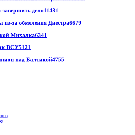
а завершить дело
11431
ы из-за обмеления Днестра
6679
цкой Михалка
6341
так ВСУ
5121
шпион над Балтикой
4755
юз