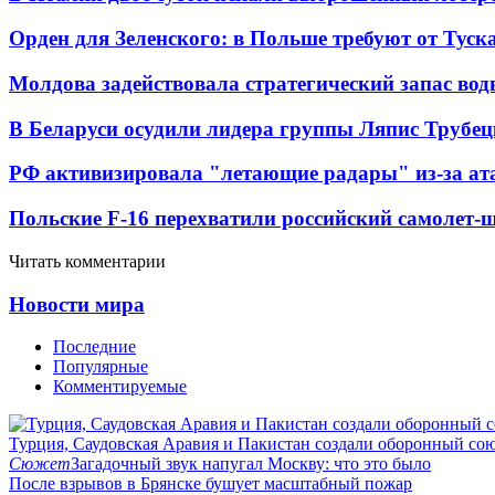
Орден для Зеленского: в Польше требуют от Туск
Молдова задействовала стратегический запас вод
В Беларуси осудили лидера группы Ляпис Трубе
РФ активизировала "летающие радары" из-за а
Польские F-16 перехватили российский самолет-
Читать комментарии
Новости мира
Последние
Популярные
Комментируемые
Турция, Саудовская Аравия и Пакистан создали оборонный со
Сюжет
Загадочный звук напугал Москву: что это было
После взрывов в Брянске бушует масштабный пожар