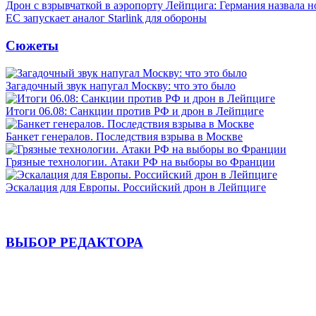
Дрон с взрывчаткой в аэропорту Лейпцига: Германия назвала н
ЕС запускает аналог Starlink для обороны
Сюжеты
Загадочный звук напугал Москву: что это было
Итоги 06.08: Санкции против РФ и дрон в Лейпциге
Банкет генералов. Последствия взрыва в Москве
Грязные технологии. Атаки РФ на выборы во Франции
Эскалация для Европы. Российский дрон в Лейпциге
ВЫБОР РЕДАКТОРА