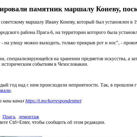
тировали памятник маршалу Коневу, поск
 советскому маршалу Ивану Коневу, который был установлен в 1
одского района Прага-6, на территории которого была установле
 - на улицу можно выходить, только прикрыв рот и нос", - про
ии, специализирующейся на хранении предметов искусства, а з
 историческим событиям в Чехословакии.
дый год над с ним происходили неприятности. Так, в прошлом 
овали
.
а наш канал
https://t.me/korrespondentnet
,
Прага
,
демонтаж
те Ctrl+Enter, чтобы сообщить об этом редакции.