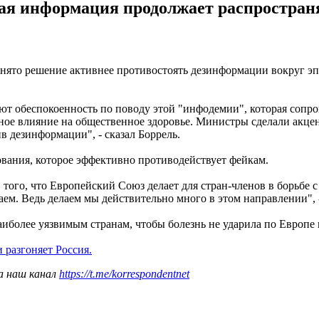
ая информация продолжает распространя
нято решение активнее противостоять дезинформации вокруг э
ют обеспокоенность по поводу этой "инфодемии", которая сопр
ное влияние на общественное здоровье. Министры сделали акце
в дезинформации", - сказал Боррель.
вания, которое эффективно противодействует фейкам.
 того, что Европейский Союз делает для стран-членов в борьбе 
ем. Ведь делаем мы действительно много в этом направлении", 
иболее уязвимым странам, чтобы болезнь не ударила по Европе 
 разгоняет Россия.
а наш канал
https://t.me/korrespondentnet