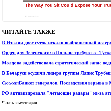
ЧИТАЙТЕ ТАКЖЕ
В Италии двое суток искали выброшенный лоте
Орден для Зеленского: в Польше требуют от Туск
Молдова задействовала стратегический запас вод
В Беларуси осудили лидера группы Ляпис Трубе
Сюжет
Банкет генералов. Последствия взрыва в 
РФ активизировала "летающие радары" из-за а
Читать комментарии