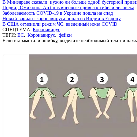
В Минздраве сказали, нужно ли больше одной бустерной прив
Подвид Омикрона Arcturus впервые привел к гибели человека
Заболеваемость COVID-19 в Украине пошла на спад
Новый вариант коронавируса попал из Индии в Европу
В США отменили режим ЧС, введенный из-за COVID
СПЕЦТЕМА:
Коронавирус
ТЕГИ:
ЕС
,
Коронавирус
,
фейки
Если вы заметили ошибку, выделите необходимый текст и нажми