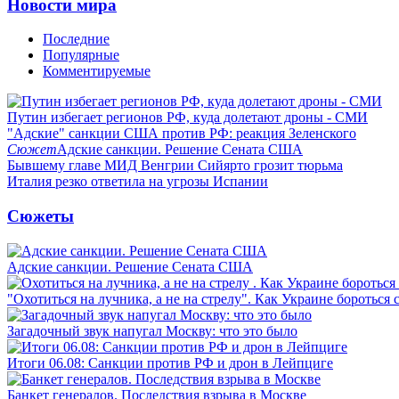
Новости мира
Последние
Популярные
Комментируемые
Путин избегает регионов РФ, куда долетают дроны - СМИ
"Адские" санкции США против РФ: реакция Зеленского
Сюжет
Адские санкции. Решение Сената США
Бывшему главе МИД Венгрии Сийярто грозит тюрьма
Италия резко ответила на угрозы Испании
Сюжеты
Адские санкции. Решение Сената США
"Охотиться на лучника, а не на стрелу". Как Украине бороться 
Загадочный звук напугал Москву: что это было
Итоги 06.08: Санкции против РФ и дрон в Лейпциге
Банкет генералов. Последствия взрыва в Москве