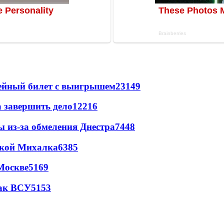
рейный билет с выигрышем
23149
а завершить дело
12216
ы из-за обмеления Днестра
7448
цкой Михалка
6385
Москве
5169
так ВСУ
5153