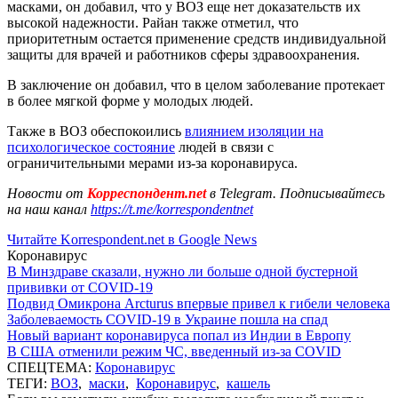
масками, он добавил, что у ВОЗ еще нет доказательств их
высокой надежности. Райан также отметил, что
приоритетным остается применение средств индивидуальной
защиты для врачей и работников сферы здравоохранения.
В заключение он добавил, что в целом заболевание протекает
в более мягкой форме у молодых людей.
Также в ВОЗ обеспокоились
влиянием изоляции на
психологическое состояние
людей в связи с
ограничительными мерами из-за коронавируса.
Новости от
Корреспондент.net
в Telegram. Подписывайтесь
на наш канал
https://t.me/korrespondentnet
Читайте Korrespondent.net в Google News
Коронавирус
В Минздраве сказали, нужно ли больше одной бустерной
прививки от COVID-19
Подвид Омикрона Arcturus впервые привел к гибели человека
Заболеваемость COVID-19 в Украине пошла на спад
Новый вариант коронавируса попал из Индии в Европу
В США отменили режим ЧС, введенный из-за COVID
СПЕЦТЕМА:
Коронавирус
ТЕГИ:
ВОЗ
,
маски
,
Коронавирус
,
кашель