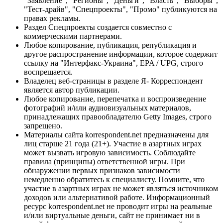
"Заявление", "Регионы", "Деньги", "Власть", "Выборы",
"Тест-драйв", "Спецпроекты", "Промо" публикуются на
правах рекламы.
Раздел Спецпроекты создается совместно с
коммерческими партнерами.
Любое копирование, публикация, републикация и
другое распространение информации, которое содержит
ссылку на "Интерфакс-Украина", EPA / UPG, строго
воспрещается.
Владелец веб-страницы в разделе Я- Корреспондент
является автор публикации.
Любое копирование, перепечатка и воспроизведение
фотографий и/или аудиовизуальных материалов,
принадлежащих правообладателю Getty Images, строго
запрещено.
Материалы сайта korrespondent.net предназначены для
лиц старше 21 года (21+). Участие в азартных играх
может вызвать игровую зависимость. Соблюдайте
правила (принципы) ответственной игры. При
обнаружении первых признаков зависимости
немедленно обратитесь к специалисту. Помните, что
участие в азартных играх не может являться источником
доходов или альтернативой работе. Информационный
ресурс korrespondent.net не проводит игры на реальные
и/или виртуальные деньги, сайт не принимает ни в