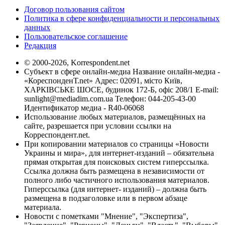
Договор пользования сайтом
Политика в сфере конфиденциальности и персональных
данных
Пользовательское соглашение
Редакция
© 2000-2026, Korrespondent.net
Субъект в сфере онлайн-медиа Название онлайн-медиа -
«КореспонденТ.net» Адрес: 02091, місто Київ,
ХАРКІВСЬКЕ ШОСЕ, будинок 172-Б, офіс 208/1 E-mail:
sunlight@mediadim.com.ua
Телефон: 044-205-43-00
Идентификатор медиа - R40-06068
Использование любых материалов, размещённых на
сайте, разрешается при условии ссылки на
Корреспондент.net.
При копировании материалов со страницы «Новости
Украины и мира», для интернет-изданий – обязательна
прямая открытая для поисковых систем гиперссылка.
Ссылка должна быть размещена в независимости от
полного либо частичного использования материалов.
Гиперссылка (для интернет- изданий) – должна быть
размещена в подзаголовке или в первом абзаце
материала.
Новости с пометками "Мнение", "Экспертиза",