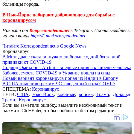
больницы города.
В Нью-Йорке набирают добровольцев для борьбы с
коронавирусом
Новости от
Корреспондент.net
в Telegram. Подписывайтесь
на наш канал
https://t.me/korrespondentnet
Читайте Korrespondent.net в Google News
Коронавирус
В Минздраве сказали, нужно ли больше одной бустерной
прививки от COVID-19
Подвид Омикрона Arcturus впервые привел к гибели человека
Заболеваемость COVID-19 в Украине пошла на спад
Новый вариант коронавируса попал из Индии в Европу
В США отменили режим ЧС, введенный из-за COVID
СПЕЦТЕМА:
Коронавирус
ТЕГИ:
США
,
Нью-Йорк
,
военные
,
войска
,
Трамп
,
Дональд
Трамп
,
Коронавирус
Если вы заметили ошибку, выделите необходимый текст и
нажмите Ctrl+Enter, чтобы сообщить об этом редакции.