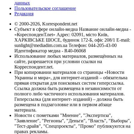
данных
Пользовательское соглашение
Редакция
© 2000-2026, Korrespondent.net
Субъект в сфере онлайн-медиа Название онлайн-медиа -
«КореспонденТ.net» Адрес: 02091, місто Київ,
ХАРКІВСЬКЕ ШОСЕ, будинок 172-Б, офіс 208/1 E-mail:
sunlight@mediadim.com.ua
Телефон: 044-205-43-00
Идентификатор медиа - R40-06068
Использование любых материалов, размещённых на
сайте, разрешается при условии ссылки на
Корреспондент.net.
При копировании материалов со страницы «Новости
Украины и мира», для интернет-изданий – обязательна
прямая открытая для поисковых систем гиперссылка.
Ссылка должна быть размещена в независимости от
полного либо частичного использования материалов.
Гиперссылка (для интернет- изданий) – должна быть
размещена в подзаголовке или в первом абзаце
материала.
Новости с пометками "Мнение", "Экспертиза",
"Заявление", "Регионы", "Деньги", "Власть", "Выборы",
"Тест-драйв", "Спецпроекты", "Промо" публикуются на
правах рекламы.