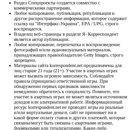
Раздел Спецпроекты создается совместно с
коммерческими партнерами.
Любое копирование, публикация, републикация и
другое распространение информации, которое содержит
ссылку на "Интерфакс-Украина", EPA / UPG, строго
воспрещается.
Владелец веб-страницы в разделе Я- Корреспондент
является автор публикации.
Любое копирование, перепечатка и воспроизведение
фотографий и/или аудиовизуальных материалов,
принадлежащих правообладателю Getty Images, строго
запрещено.
Материалы сайта korrespondent.net предназначены для
лиц старше 21 года (21+). Участие в азартных играх
может вызвать игровую зависимость. Соблюдайте
правила (принципы) ответственной игры. При
обнаружении первых признаков зависимости
немедленно обратитесь к специалисту. Помните, что
участие в азартных играх не может являться источником
доходов или альтернативой работе. Информационный
ресурс korrespondent.net не проводит игры на реальные
и/или виртуальные деньги, сайт не принимает ни в
какой форме оплату ставок и других платежей, которые
связаны/могут быть связаны с азартными играми,
букмекерами или тотализаторами. Какие-либо