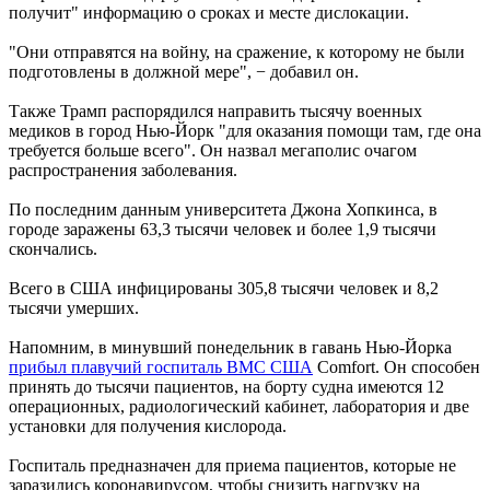
получит" информацию о сроках и месте дислокации.
"Они отправятся на войну, на сражение, к которому не были
подготовлены в должной мере", − добавил он.
Также Трамп распорядился направить тысячу военных
медиков в город Нью-Йорк "для оказания помощи там, где она
требуется больше всего". Он назвал мегаполис очагом
распространения заболевания.
По последним данным университета Джона Хопкинса, в
городе заражены 63,3 тысячи человек и более 1,9 тысячи
скончались.
Всего в США инфицированы 305,8 тысячи человек и 8,2
тысячи умерших.
Напомним, в минувший понедельник в гавань Нью-Йорка
прибыл плавучий госпиталь ВМС США
Comfort. Он способен
принять до тысячи пациентов, на борту судна имеются 12
операционных, радиологический кабинет, лаборатория и две
установки для получения кислорода.
Госпиталь предназначен для приема пациентов, которые не
заразились коронавирусом, чтобы снизить нагрузку на