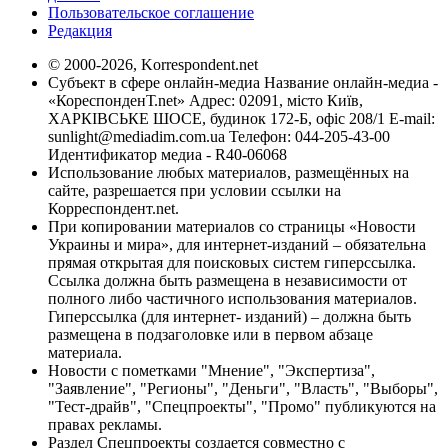
Пользовательское соглашение
Редакция
© 2000-2026, Korrespondent.net
Субъект в сфере онлайн-медиа Название онлайн-медиа -
«КореспонденТ.net» Адрес: 02091, місто Київ,
ХАРКІВСЬКЕ ШОСЕ, будинок 172-Б, офіс 208/1 E-mail:
sunlight@mediadim.com.ua
Телефон: 044-205-43-00
Идентификатор медиа - R40-06068
Использование любых материалов, размещённых на
сайте, разрешается при условии ссылки на
Корреспондент.net.
При копировании материалов со страницы «Новости
Украины и мира», для интернет-изданий – обязательна
прямая открытая для поисковых систем гиперссылка.
Ссылка должна быть размещена в независимости от
полного либо частичного использования материалов.
Гиперссылка (для интернет- изданий) – должна быть
размещена в подзаголовке или в первом абзаце
материала.
Новости с пометками "Мнение", "Экспертиза",
"Заявление", "Регионы", "Деньги", "Власть", "Выборы",
"Тест-драйв", "Спецпроекты", "Промо" публикуются на
правах рекламы.
Раздел Спецпроекты создается совместно с