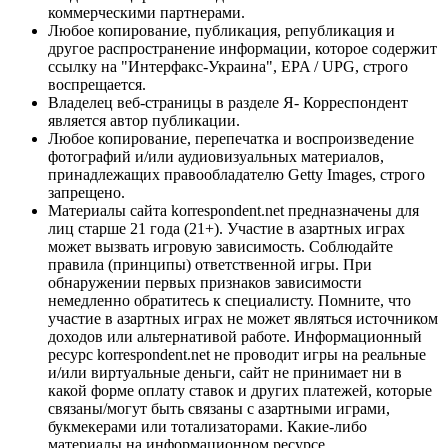
коммерческими партнерами.
Любое копирование, публикация, републикация и
другое распространение информации, которое содержит
ссылку на "Интерфакс-Украина", EPA / UPG, строго
воспрещается.
Владелец веб-страницы в разделе Я- Корреспондент
является автор публикации.
Любое копирование, перепечатка и воспроизведение
фотографий и/или аудиовизуальных материалов,
принадлежащих правообладателю Getty Images, строго
запрещено.
Материалы сайта korrespondent.net предназначены для
лиц старше 21 года (21+). Участие в азартных играх
может вызвать игровую зависимость. Соблюдайте
правила (принципы) ответственной игры. При
обнаружении первых признаков зависимости
немедленно обратитесь к специалисту. Помните, что
участие в азартных играх не может являться источником
доходов или альтернативой работе. Информационный
ресурс korrespondent.net не проводит игры на реальные
и/или виртуальные деньги, сайт не принимает ни в
какой форме оплату ставок и других платежей, которые
связаны/могут быть связаны с азартными играми,
букмекерами или тотализаторами. Какие-либо
материалы на информационном ресурсе