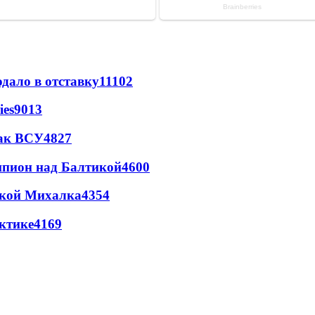
дало в отставку
11102
ies
9013
так ВСУ
4827
шпион над Балтикой
4600
цкой Михалка
4354
ктике
4169