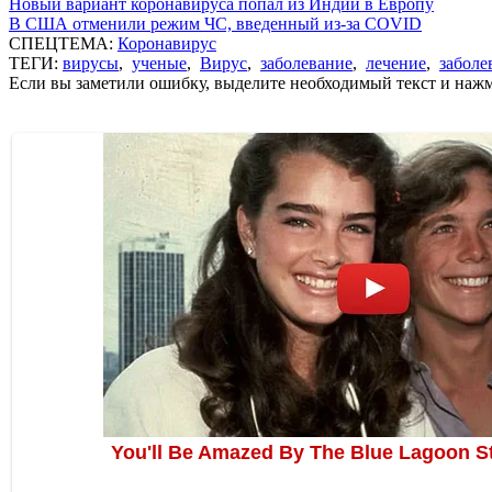
Новый вариант коронавируса попал из Индии в Европу
В США отменили режим ЧС, введенный из-за COVID
СПЕЦТЕМА:
Коронавирус
ТЕГИ:
вирусы
,
ученые
,
Вирус
,
заболевание
,
лечение
,
заболе
Если вы заметили ошибку, выделите необходимый текст и нажми