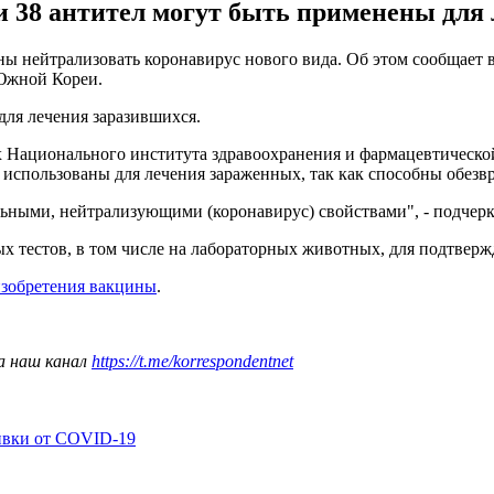
8 антител могут быть применены для л
ны нейтрализовать коронавирус нового вида. Об этом сообщает в
Южной Кореи.
ля лечения заразившихся.
 Национального института здравоохранения и фармацевтической 
 использованы для лечения зараженных, так как способны обезв
ильными, нейтрализующими (коронавирус) свойствами", - подчер
х тестов, в том числе на лабораторных животных, для подтвер
зобретения вакцины
.
а наш канал
https://t.me/korrespondentnet
ивки от COVID-19