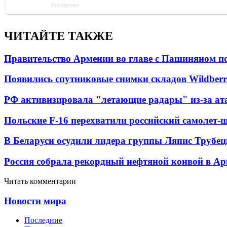
ЧИТАЙТЕ ТАКЖЕ
Правительство Армении во главе с Пашиняном по
Появились спутниковые снимки складов Wildberr
РФ активизировала "летающие радары" из-за а
Польские F-16 перехватили российский самолет-
В Беларуси осудили лидера группы Ляпис Трубе
Россия собрала рекордный нефтяной конвой в Ар
Читать комментарии
Новости мира
Последние