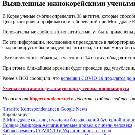
Выявленные южнокорейскими учеными 3
В Корее ученые смогли определить 38 антител, которые способ
Центр контроля и профилактики заболеваний при Минздраве 
Положительные свойства этих антител могут быть применены д
По его информации, исследования проводились в лабораториях
с коронавирусом были выделены антитела, которые могут быть
"Все полученные образцы, в частности 14 из них, обладают с
При этом в ближайшем времени будет проведен ряд углубленны
Ранее в ВОЗ сообщили, что
вспышки COVID-19 продлятся до и
Ученые составили детальную карту генома коронавируса
Новости от
Корреспондент.net
в Telegram. Подписывайтесь н
Читайте Korrespondent.net в Google News
Коронавирус
В Минздраве сказали, нужно ли больше одной бустерной прив
Подвид Омикрона Arcturus впервые привел к гибели человека
Заболеваемость COVID-19 в Украине пошла на спад