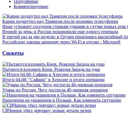
Популярные
Комментируемые
Карни подшутил над Трампом после поломки телесуфлера
Иран угрожает соседним странам ударами в случае новых ат
Второй за день: в России похоронили еще одного генерала
В третий раз за две недели: в Грузии произошел масштабный б
Российские хакеры шпионят через Wi-Fi в отелях - Microsoft
Сюжеты
Пытаются взломать Киев. Реакция Запада на удар
Итоги 04.08: "Сафари" в Херсоне и итоги операции
Удары по России. Чего достигла 40-дневная операция
Нападения на украинцев в Польше. Как изменить ситуацию
СВЧшник убил девушку: новые детали резни