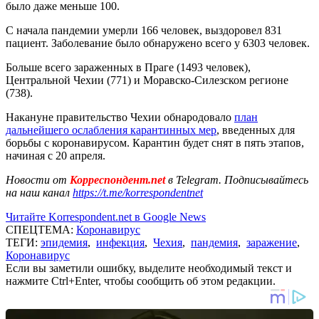
было даже меньше 100.
С начала пандемии умерли 166 человек, выздоровел 831
пациент. Заболевание было обнаружено всего у 6303 человек.
Больше всего зараженных в Праге (1493 человек),
Центральной Чехии (771) и Моравско-Силезском регионе
(738).
Накануне правительство Чехии обнародовало
план
дальнейшего ослабления карантинных мер
, введенных для
борьбы с коронавирусом. Карантин будет снят в пять этапов,
начиная с 20 апреля.
Новости от
Корреспондент.net
в Telegram. Подписывайтесь
на наш канал
https://t.me/korrespondentnet
Читайте Korrespondent.net в Google News
СПЕЦТЕМА:
Коронавирус
ТЕГИ:
эпидемия
,
инфекция
,
Чехия
,
пандемия
,
заражение
,
Коронавирус
Если вы заметили ошибку, выделите необходимый текст и
нажмите Ctrl+Enter, чтобы сообщить об этом редакции.