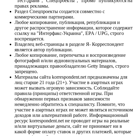
"Тест-драйв", "Спецпроекты", "Промо" публикуются на
правах рекламы.
Раздел Спецпроекты создается совместно с
коммерческими партнерами.
Любое копирование, публикация, републикация и
другое распространение информации, которое содержит
ссылку на "Интерфакс-Украина", EPA / UPG, строго
воспрещается.
Владелец веб-страницы в разделе Я- Корреспондент
является автор публикации.
Любое копирование, перепечатка и воспроизведение
фотографий и/или аудиовизуальных материалов,
принадлежащих правообладателю Getty Images, строго
запрещено.
Материалы сайта korrespondent.net предназначены для
лиц старше 21 года (21+). Участие в азартных играх
может вызвать игровую зависимость. Соблюдайте
правила (принципы) ответственной игры. При
обнаружении первых признаков зависимости
немедленно обратитесь к специалисту. Помните, что
участие в азартных играх не может являться источником
доходов или альтернативой работе. Информационный
ресурс korrespondent.net не проводит игры на реальные
и/или виртуальные деньги, сайт не принимает ни в
какой форме оплату ставок и других платежей, которые