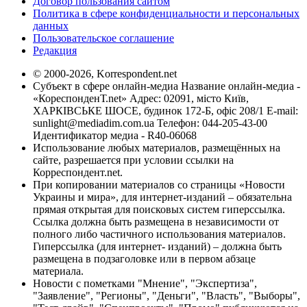
Договор пользования сайтом
Политика в сфере конфиденциальности и персональных
данных
Пользовательское соглашение
Редакция
© 2000-2026, Korrespondent.net
Субъект в сфере онлайн-медиа Название онлайн-медиа -
«КореспонденТ.net» Адрес: 02091, місто Київ,
ХАРКІВСЬКЕ ШОСЕ, будинок 172-Б, офіс 208/1 E-mail:
sunlight@mediadim.com.ua
Телефон: 044-205-43-00
Идентификатор медиа - R40-06068
Использование любых материалов, размещённых на
сайте, разрешается при условии ссылки на
Корреспондент.net.
При копировании материалов со страницы «Новости
Украины и мира», для интернет-изданий – обязательна
прямая открытая для поисковых систем гиперссылка.
Ссылка должна быть размещена в независимости от
полного либо частичного использования материалов.
Гиперссылка (для интернет- изданий) – должна быть
размещена в подзаголовке или в первом абзаце
материала.
Новости с пометками "Мнение", "Экспертиза",
"Заявление", "Регионы", "Деньги", "Власть", "Выборы",