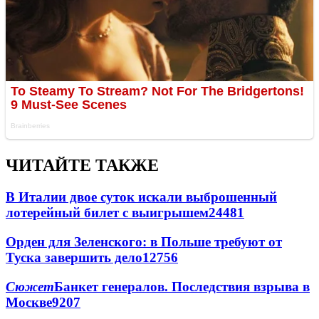
ЧИТАЙТЕ ТАКЖЕ
В Италии двое суток искали выброшенный
лотерейный билет с выигрышем
24481
Орден для Зеленского: в Польше требуют от
Туска завершить дело
12756
Сюжет
Банкет генералов. Последствия взрыва в
Москве
9207