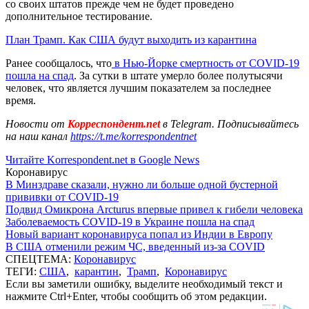
со своих штатов прежде чем не будет проведено
дополнительное тестирование.
План Трамп. Как США будут выходить из карантина
Ранее сообщалось, что
в Нью-Йорке смертность от COVID-19
пошла на спад
. За сутки в штате умерло более полутысячи
человек, что является лучшим показателем за последнее
время.
Новости от
Корреспондент.net
в Telegram. Подписывайтесь
на наш канал
https://t.me/korrespondentnet
Читайте Korrespondent.net в Google News
Коронавирус
В Минздраве сказали, нужно ли больше одной бустерной
прививки от COVID-19
Подвид Омикрона Arcturus впервые привел к гибели человека
Заболеваемость COVID-19 в Украине пошла на спад
Новый вариант коронавируса попал из Индии в Европу
В США отменили режим ЧС, введенный из-за COVID
СПЕЦТЕМА:
Коронавирус
ТЕГИ:
США
,
карантин
,
Трамп
,
Коронавирус
Если вы заметили ошибку, выделите необходимый текст и
нажмите Ctrl+Enter, чтобы сообщить об этом редакции.