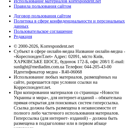
Использование материалов korrespondent.net
Правила пользования сайтом
Договор пользования сайтом
Политика в сфере конфиденциальности и персональных
данных
Пользовательское соглашение
Редакция
© 2000-2026, Korrespondent.net
Субъект в сфере онлайн-медиа Название онлайн-медиа -
«КореспонденТ.net» Адрес: 02091, місто Київ,
ХАРКІВСЬКЕ ШОСЕ, будинок 172-Б, офіс 208/1 E-mail:
sunlight@mediadim.com.ua
Телефон: 044-205-43-00
Идентификатор медиа - R40-06068
Использование любых материалов, размещённых на
сайте, разрешается при условии ссылки на
Корреспондент.net.
При копировании материалов со страницы «Новости
Украины и мира», для интернет-изданий – обязательна
прямая открытая для поисковых систем гиперссылка.
Ссылка должна быть размещена в независимости от
полного либо частичного использования материалов.
Гиперссылка (для интернет- изданий) – должна быть
размещена в подзаголовке или в первом абзаце