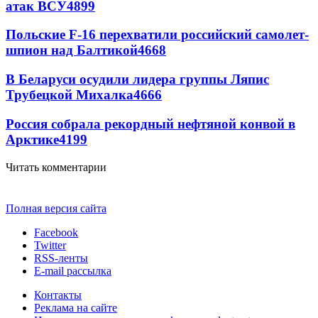
атак ВСУ
4899
Польские F-16 перехватили российский самолет-
шпион над Балтикой
4668
В Беларуси осудили лидера группы Ляпис
Трубецкой Михалка
4666
Россия собрала рекордный нефтяной конвой в
Арктике
4199
Читать комментарии
Полная версия сайта
Facebook
Twitter
RSS-ленты
E-mail рассылка
Контакты
Реклама на сайте