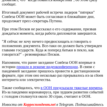
сообщат.
Итоговый документ рабочей встречи лидеров "пятерки"
Совбеза ООН может быть согласован в ближайшие дни,
продолжает пресс-секретарь Путина.
При этом Песков не рассказал о его содержании, призвав
дождаться момента, когда работа дипломатов завершится.
"Я сейчас не хочу ничего предвосхищать и говорить о
положениях документа. Все-таки он должен быть утвержден
главами государств. Куда ж поперед батьки в пекло, как
говорится?" - резюмировал Песков.
Напомним, что ранее заседание Совбеза ООН впервые в
истории
прошло в режиме видеоконференции
. В связи с
пандемией заседание пришлось провести в дистанционном
формате, при этом оно несколько раз прерывалось из-за сбоев
интернета или электричества.
Также сообщалось, что
в ООН предсказали тяжелые времена
.
Из-за пандемии коронавируса, при худшем развитии событий
с голодом столкнутся около 30 стран, считают в ООН.
Новости от
Корреспондент.net
в Telegram. Подписывайтесь