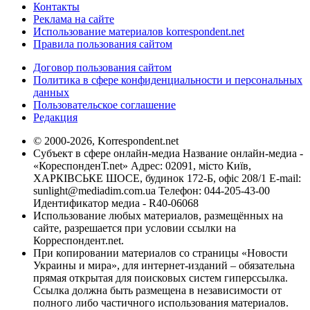
Контакты
Реклама на сайте
Использование материалов korrespondent.net
Правила пользования сайтом
Договор пользования сайтом
Политика в сфере конфиденциальности и персональных
данных
Пользовательское соглашение
Редакция
© 2000-2026, Korrespondent.net
Субъект в сфере онлайн-медиа Название онлайн-медиа -
«КореспонденТ.net» Адрес: 02091, місто Київ,
ХАРКІВСЬКЕ ШОСЕ, будинок 172-Б, офіс 208/1 E-mail:
sunlight@mediadim.com.ua
Телефон: 044-205-43-00
Идентификатор медиа - R40-06068
Использование любых материалов, размещённых на
сайте, разрешается при условии ссылки на
Корреспондент.net.
При копировании материалов со страницы «Новости
Украины и мира», для интернет-изданий – обязательна
прямая открытая для поисковых систем гиперссылка.
Ссылка должна быть размещена в независимости от
полного либо частичного использования материалов.