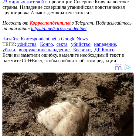
23 мирных жителей
в провинции Северное Киву на востоке
страны. Нападение совершила угандийская повстанческая
группировка Альянс демократических сил.
Новости от
Корреспондент.net
в Telegram. Подписывайтесь
на наш канал
https://t.me/korrespondentnet
Читайте Korrespondent.net в Google News
ТЕГИ:
убийства
,
Конго
,
секта
,
убийство
,
нападение
,
убили
,
вооруженное нападение
,
Боевики
,
ДР Конго
Если вы заметили ошибку, выделите необходимый текст и
нажмите Ctrl+Enter, чтобы сообщить об этом редакции.