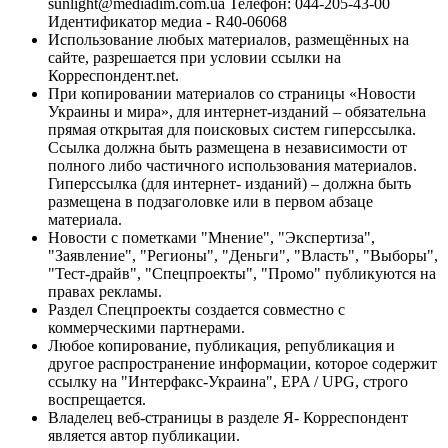
sunlight@mediadim.com.ua
Телефон: 044-205-43-00
Идентификатор медиа - R40-06068
Использование любых материалов, размещённых на
сайте, разрешается при условии ссылки на
Корреспондент.net.
При копировании материалов со страницы «Новости
Украины и мира», для интернет-изданий – обязательна
прямая открытая для поисковых систем гиперссылка.
Ссылка должна быть размещена в независимости от
полного либо частичного использования материалов.
Гиперссылка (для интернет- изданий) – должна быть
размещена в подзаголовке или в первом абзаце
материала.
Новости с пометками "Мнение", "Экспертиза",
"Заявление", "Регионы", "Деньги", "Власть", "Выборы",
"Тест-драйв", "Спецпроекты", "Промо" публикуются на
правах рекламы.
Раздел Спецпроекты создается совместно с
коммерческими партнерами.
Любое копирование, публикация, републикация и
другое распространение информации, которое содержит
ссылку на "Интерфакс-Украина", EPA / UPG, строго
воспрещается.
Владелец веб-страницы в разделе Я- Корреспондент
является автор публикации.