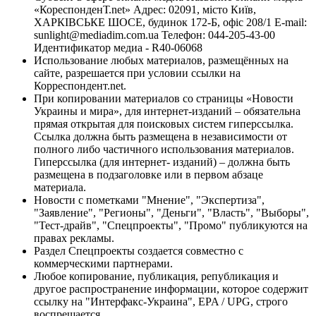
«КореспонденТ.net» Адрес: 02091, місто Київ,
ХАРКІВСЬКЕ ШОСЕ, будинок 172-Б, офіс 208/1 E-mail:
sunlight@mediadim.com.ua
Телефон: 044-205-43-00
Идентификатор медиа - R40-06068
Использование любых материалов, размещённых на
сайте, разрешается при условии ссылки на
Корреспондент.net.
При копировании материалов со страницы «Новости
Украины и мира», для интернет-изданий – обязательна
прямая открытая для поисковых систем гиперссылка.
Ссылка должна быть размещена в независимости от
полного либо частичного использования материалов.
Гиперссылка (для интернет- изданий) – должна быть
размещена в подзаголовке или в первом абзаце
материала.
Новости с пометками "Мнение", "Экспертиза",
"Заявление", "Регионы", "Деньги", "Власть", "Выборы",
"Тест-драйв", "Спецпроекты", "Промо" публикуются на
правах рекламы.
Раздел Спецпроекты создается совместно с
коммерческими партнерами.
Любое копирование, публикация, републикация и
другое распространение информации, которое содержит
ссылку на "Интерфакс-Украина", EPA / UPG, строго
воспрещается.