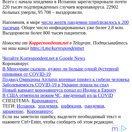
Всего с начала эпидемии в Испании зарегистрировали почти
220 тысяч подтвержденных случаев коронавируса. 22902
больных умерли, 95 708 – выздоровели.
Напомним, в мире
число жертв пандемии приблизилось к 200
тысячам
. Общее число инфицированных уже более 2,8 млн.
Выздоровели более 800 тысяч пациентов.
Новости от
Корреспондент.net
в Telegram. Подписывайтесь
на наш канал
https://t.me/korrespondentnet
Читайте Korrespondent.net в Google News
Коронавирус
В Минздраве сказали, нужно ли больше одной бустерной
прививки от COVID-19
Подвид Омикрона Arcturus впервые привел к гибели человека
Заболеваемость COVID-19 в Украине пошла на спад
Новый вариант коронавируса попал из Индии в Европу
В США отменили режим ЧС, введенный из-за COVID
СПЕЦТЕМА:
Коронавирус
ТЕГИ:
Испания
,
эпидемия
,
инфекция
,
пандемия
,
заражение
,
Коронавирус
Если вы заметили ошибку, выделите необходимый текст и
нажмите Ctrl+Enter, чтобы сообщить об этом редакции.