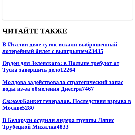
ЧИТАЙТЕ ТАКЖЕ
В Италии двое суток искали выброшенный
лотерейный билет с выигрышем
23435
Орден для Зеленского: в Польше требуют от
Туска завершить дело
12264
Молдова задействовала стратегический запас
воды из-за обмеления Днестра
7467
Сюжет
Банкет генералов. Последствия взрыва в
Москве
5280
В Беларуси осудили лидера группы Ляпис
Трубецкой Михалка
4833