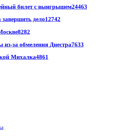
рейный билет с выигрышем
24463
а завершить дело
12742
Москве
8282
ы из-за обмеления Днестра
7633
цкой Михалка
4861