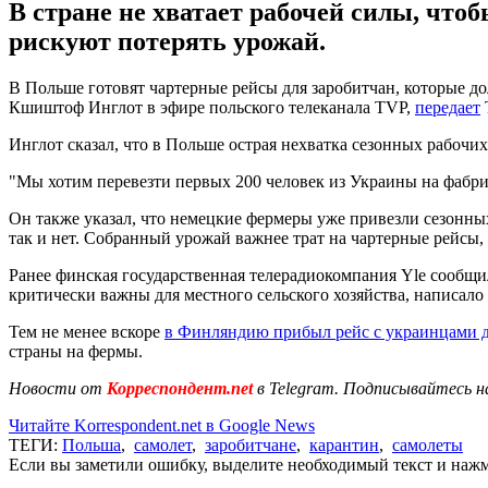
В стране не хватает рабочей силы, чт
рискуют потерять урожай.
В Польше готовят чартерные рейсы для заробитчан, которые д
Кшиштоф Инглот в эфире польского телеканала TVP,
передает
Инглот сказал, что в Польше острая нехватка сезонных рабочи
"Мы хотим перевезти первых 200 человек из Украины на фабрик
Он также указал, что немецкие фермеры уже привезли сезонных 
так и нет. Собранный урожай важнее трат на чартерные рейсы,
Ранее финская государственная телерадиокомпания Yle сообщи
критически важны для местного сельского хозяйства, написало
Тем не менее вскоре
в Финляндию прибыл рейс с украинцами д
страны на фермы.
Новости от
Корреспондент.net
в Telegram. Подписывайтесь н
Читайте Korrespondent.net в Google News
ТЕГИ:
Польша
,
самолет
,
заробитчане
,
карантин
,
самолеты
Если вы заметили ошибку, выделите необходимый текст и нажми