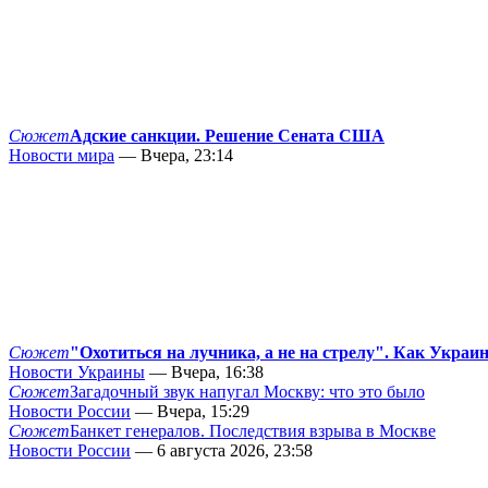
Сюжет
Адские санкции. Решение Сената США
Новости мира
— Вчера, 23:14
Сюжет
"Охотиться на лучника, а не на стрелу". Как Украи
Новости Украины
— Вчера, 16:38
Сюжет
Загадочный звук напугал Москву: что это было
Новости России
— Вчера, 15:29
Сюжет
Банкет генералов. Последствия взрыва в Москве
Новости России
— 6 августа 2026, 23:58