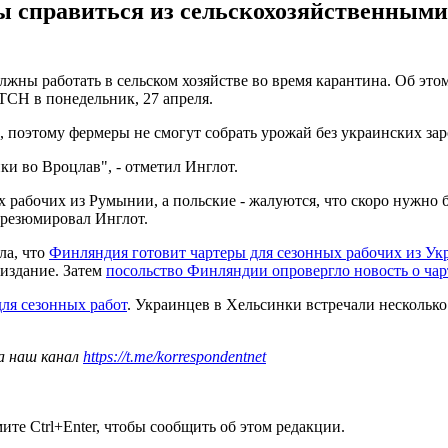
обы справиться из сельскохозяйственным
олжны работать в сельском хозяйстве во время карантина. Об э
ТСН в понедельник, 27 апреля.
х, поэтому фермеры не смогут собрать урожай без украинских за
и во Вроцлав", - отметил Инглот.
рабочих из Румынии, а польские - жалуются, что скоро нужно бу
 резюмировал Инглот.
ла, что
Финляндия готовит чартеры для сезонных рабочих из У
 издание. Затем
посольство Финляндии опровергло новость о чар
ля сезонных работ
. Украинцев в Хельсинки встречали несколько
а наш канал
https://t.me/korrespondentnet
те Ctrl+Enter, чтобы сообщить об этом редакции.