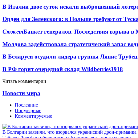
В Италии двое суток искали выброшенный лоте
Орден для Зеленского: в Польше требуют от Туск
Сюжет
Банкет генералов. Последствия взрыва в 
Молдова задействовала стратегический запас вод
В Беларуси осудили лидера группы Ляпис Трубе
В РФ горит очередной склад Wildberries
3918
Читать комментарии
Новости мира
Последние
Популярные
Комментируемые
В Болгарии заявили, что взорвался украинский дрон-приманка
Тайфун Дельфин обрушился на Японию, есть пострадавшие