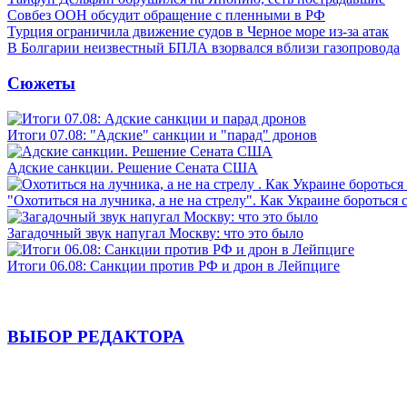
Совбез ООН обсудит обращение с пленными в РФ
Турция ограничила движение судов в Черное море из-за атак
В Болгарии неизвестный БПЛА взорвался вблизи газопровода
Сюжеты
Итоги 07.08: "Адские" санкции и "парад" дронов
Адские санкции. Решение Сената США
"Охотиться на лучника, а не на стрелу". Как Украине бороться 
Загадочный звук напугал Москву: что это было
Итоги 06.08: Санкции против РФ и дрон в Лейпциге
ВЫБОР РЕДАКТОРА