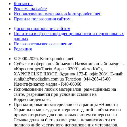
Контакты
Реклама на сайте
Использование материалов korrespondent.net
Правила пользования сайтом
Договор пользования сайтом
Политика в сфере конфиденциальности и персональных
данных
Пользовательское соглашение
Редакция
© 2000-2026, Korrespondent.net
Субъект в сфере онлайн-медиа Название онлайн-медиа -
«КореспонденТ.net» Адрес: 02091, місто Київ,
ХАРКІВСЬКЕ ШОСЕ, будинок 172-Б, офіс 208/1 E-mail:
sunlight@mediadim.com.ua
Телефон: 044-205-43-00
Идентификатор медиа - R40-06068
Использование любых материалов, размещённых на
сайте, разрешается при условии ссылки на
Корреспондент.net.
При копировании материалов со страницы «Новости
Украины и мира», для интернет-изданий – обязательна
прямая открытая для поисковых систем гиперссылка.
Ссылка должна быть размещена в независимости от
полного либо частичного использования материалов.