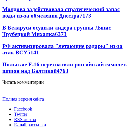
Молдова задействовала стратегический запас
воды из-за обмеления Днестра
7173
В Беларуси осудили лидера группы Ляпис
Трубецкой Михалка
6373
РФ активизировала "летающие радары" из-за
атак ВСУ
5141
Польские F-16 перехватили российский самолет-
шпион над Балтикой
4763
Читать комментарии
Полная версия сайта
Facebook
Twitter
RSS-ленты
E-mail рассылка