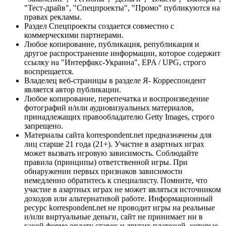
"Тест-драйв", "Спецпроекты", "Промо" публикуются на
правах рекламы.
Раздел Спецпроекты создается совместно с
коммерческими партнерами.
Любое копирование, публикация, републикация и
другое распространение информации, которое содержит
ссылку на "Интерфакс-Украина", EPA / UPG, строго
воспрещается.
Владелец веб-страницы в разделе Я- Корреспондент
является автор публикации.
Любое копирование, перепечатка и воспроизведение
фотографий и/или аудиовизуальных материалов,
принадлежащих правообладателю Getty Images, строго
запрещено.
Материалы сайта korrespondent.net предназначены для
лиц старше 21 года (21+). Участие в азартных играх
может вызвать игровую зависимость. Соблюдайте
правила (принципы) ответственной игры. При
обнаружении первых признаков зависимости
немедленно обратитесь к специалисту. Помните, что
участие в азартных играх не может являться источником
доходов или альтернативой работе. Информационный
ресурс korrespondent.net не проводит игры на реальные
и/или виртуальные деньги, сайт не принимает ни в
какой форме оплату ставок и других платежей, которые