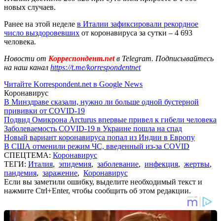
новых случаев.
Ранее на этой неделе
в Италии зафиксировали рекордное
число выздоровевших
от коронавируса за сутки – 4 693
человека.
Новости от
Корреспондент.net
в Telegram. Подписывайтесь
на наш канал
https://t.me/korrespondentnet
Читайте Korrespondent.net в Google News
Коронавирус
В Минздраве сказали, нужно ли больше одной бустерной
прививки от COVID-19
Подвид Омикрона Arcturus впервые привел к гибели человека
Заболеваемость COVID-19 в Украине пошла на спад
Новый вариант коронавируса попал из Индии в Европу
В США отменили режим ЧС, введенный из-за COVID
СПЕЦТЕМА:
Коронавирус
ТЕГИ:
Италия
,
эпидемия
,
заболевание
,
инфекция
,
жертвы
,
пандемия
,
заражение
,
Коронавирус
Если вы заметили ошибку, выделите необходимый текст и
нажмите Ctrl+Enter, чтобы сообщить об этом редакции.