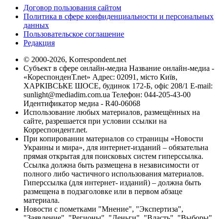
Договор пользования сайтом
Политика в сфере конфиденциальности и персональных
данных
Пользовательское соглашение
Редакция
© 2000-2026, Korrespondent.net
Субъект в сфере онлайн-медиа Название онлайн-медиа -
«КореспонденТ.net» Адрес: 02091, місто Київ,
ХАРКІВСЬКЕ ШОСЕ, будинок 172-Б, офіс 208/1 E-mail:
sunlight@mediadim.com.ua
Телефон: 044-205-43-00
Идентификатор медиа - R40-06068
Использование любых материалов, размещённых на
сайте, разрешается при условии ссылки на
Корреспондент.net.
При копировании материалов со страницы «Новости
Украины и мира», для интернет-изданий – обязательна
прямая открытая для поисковых систем гиперссылка.
Ссылка должна быть размещена в независимости от
полного либо частичного использования материалов.
Гиперссылка (для интернет- изданий) – должна быть
размещена в подзаголовке или в первом абзаце
материала.
Новости с пометками "Мнение", "Экспертиза",
"Заявление", "Регионы", "Деньги", "Власть", "Выборы",