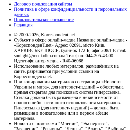
Договор пользования сайтом
Политика в сфере конфиденциальности и персональных
данных
Пользовательское соглашение
Редакция
© 2000-2026, Korrespondent.net
Субъект в сфере онлайн-медиа Название онлайн-медиа -
«КореспонденТ.net» Адрес: 02091, місто Київ,
ХАРКІВСЬКЕ ШОСЕ, будинок 172-Б, офіс 208/1 E-mail:
sunlight@mediadim.com.ua
Телефон: 044-205-43-00
Идентификатор медиа - R40-06068
Использование любых материалов, размещённых на
сайте, разрешается при условии ссылки на
Корреспондент.net.
При копировании материалов со страницы «Новости
Украины и мира», для интернет-изданий – обязательна
прямая открытая для поисковых систем гиперссылка.
Ссылка должна быть размещена в независимости от
полного либо частичного использования материалов.
Гиперссылка (для интернет- изданий) – должна быть
размещена в подзаголовке или в первом абзаце
материала.
Новости с пометками "Мнение", "Экспертиза",
"Заявление", "Регионы", "Деньги", "Власть", "Выборы",