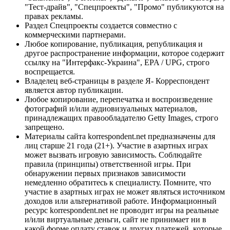
"Тест-драйв", "Спецпроекты", "Промо" публикуются на
правах рекламы.
Раздел Спецпроекты создается совместно с
коммерческими партнерами.
Любое копирование, публикация, републикация и
другое распространение информации, которое содержит
ссылку на "Интерфакс-Украина", EPA / UPG, строго
воспрещается.
Владелец веб-страницы в разделе Я- Корреспондент
является автор публикации.
Любое копирование, перепечатка и воспроизведение
фотографий и/или аудиовизуальных материалов,
принадлежащих правообладателю Getty Images, строго
запрещено.
Материалы сайта korrespondent.net предназначены для
лиц старше 21 года (21+). Участие в азартных играх
может вызвать игровую зависимость. Соблюдайте
правила (принципы) ответственной игры. При
обнаружении первых признаков зависимости
немедленно обратитесь к специалисту. Помните, что
участие в азартных играх не может являться источником
доходов или альтернативой работе. Информационный
ресурс korrespondent.net не проводит игры на реальные
и/или виртуальные деньги, сайт не принимает ни в
какой форме оплату ставок и других платежей, которые