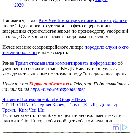
2020
Напомним, 1 мая
Ким Чен Ын впервые появился на публике
после 20-дневного отсутствия. На фото с церемонии
завершения строительства завода по производству удобрений
в городе Сунчхон он выглядит здоровым и веселым.
Исчезновение северокорейского лидера
породило слухи о его
тяжелой болезни
и даже смерти.
Ранее
Трамп отказывался комментировать информацию
об
ухудшении состояния главы КНДР. Накануне он указал,
что сделает заявление по этому поводу "в надлежащее время"
Новости от
Корреспондент.net
в Telegram. Подписывайтесь
на наш канал
https://t.me/korrespondentnet
Читайте Korrespondent.net в Google News
ТЕГИ:
США
,
Северная Корея
,
Трамп
,
КНДР
,
Дональд
Трамп
,
Ким Чен Ын
Если вы заметили ошибку, выделите необходимый текст и
нажмите Ctrl+Enter, чтобы сообщить об этом редакции.