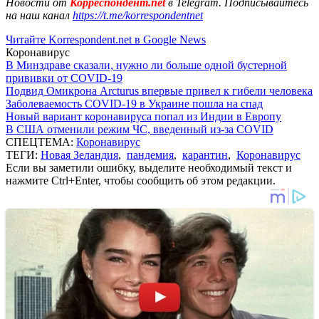
Новости от
Корреспондент.net
в Telegram. Подписывайтесь
на наш канал
https://t.me/korrespondentnet
Читайте Korrespondent.net в Google News
Коронавирус
В Минздраве сказали, нужно ли больше одной бустерной
прививки от COVID-19
Подвид Омикрона Arcturus впервые привел к гибели человека
Заболеваемость COVID-19 в Украине пошла на спад
Новый вариант коронавируса попал из Индии в Европу
В США отменили режим ЧС, введенный из-за COVID
СПЕЦТЕМА:
Коронавирус
ТЕГИ:
Новая Зеландия
,
пандемия
,
карантин
,
Коронавирус
Если вы заметили ошибку, выделите необходимый текст и
нажмите Ctrl+Enter, чтобы сообщить об этом редакции.