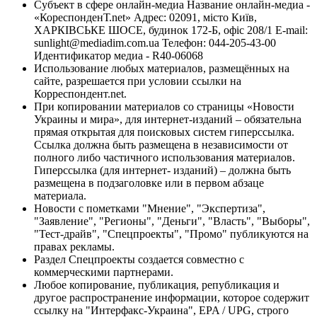
Субъект в сфере онлайн-медиа Название онлайн-медиа -
«КореспонденТ.net» Адрес: 02091, місто Київ,
ХАРКІВСЬКЕ ШОСЕ, будинок 172-Б, офіс 208/1 E-mail:
sunlight@mediadim.com.ua
Телефон: 044-205-43-00
Идентификатор медиа - R40-06068
Использование любых материалов, размещённых на
сайте, разрешается при условии ссылки на
Корреспондент.net.
При копировании материалов со страницы «Новости
Украины и мира», для интернет-изданий – обязательна
прямая открытая для поисковых систем гиперссылка.
Ссылка должна быть размещена в независимости от
полного либо частичного использования материалов.
Гиперссылка (для интернет- изданий) – должна быть
размещена в подзаголовке или в первом абзаце
материала.
Новости с пометками "Мнение", "Экспертиза",
"Заявление", "Регионы", "Деньги", "Власть", "Выборы",
"Тест-драйв", "Спецпроекты", "Промо" публикуются на
правах рекламы.
Раздел Спецпроекты создается совместно с
коммерческими партнерами.
Любое копирование, публикация, републикация и
другое распространение информации, которое содержит
ссылку на "Интерфакс-Украина", EPA / UPG, строго