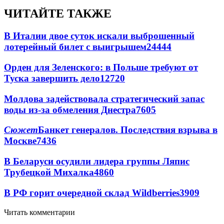
ЧИТАЙТЕ ТАКЖЕ
В Италии двое суток искали выброшенный
лотерейный билет с выигрышем
24444
Орден для Зеленского: в Польше требуют от
Туска завершить дело
12720
Молдова задействовала стратегический запас
воды из-за обмеления Днестра
7605
Сюжет
Банкет генералов. Последствия взрыва в
Москве
7436
В Беларуси осудили лидера группы Ляпис
Трубецкой Михалка
4860
В РФ горит очередной склад Wildberries
3909
Читать комментарии