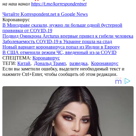
на наш канал
https://t.me/korrespondentnet
Читайте Korrespondent.net в Google News
Коронавирус
В Минздраве сказали, нужно ли больше одной бустерной
прививки от COVID-19
Подвид Омикрона Arcturus впервые привел к гибели человека
Заболеваемость COVID-19 в Украине пошла на спад
Новый вариант коронавируса попал из Индии в Европу
В США отменили режим ЧС, введенный из-за COVID
СПЕЦТЕМА:
Коронавирус
ТЕГИ:
Китай
,
Дональд Трамп
,
разведка
,
Коронавирус
Если вы заметили ошибку, выделите необходимый текст и
нажмите Ctrl+Enter, чтобы сообщить об этом редакции.