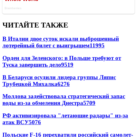
ЧИТАЙТЕ ТАКЖЕ
В Италии двое суток искали выброшенный
лотерейный билет с выигрышем
11995
Орден для Зеленского: в Польше требуют от
Туска завершить дело
9519
В Беларуси осудили лидера группы Ляпис
Трубецкой Михалка
6276
Молдова задействовала стратегический запас
воды из-за обмеления Днестра
5709
РФ активизировала "летающие радары" из-за
атак ВСУ
5076
Польские F-16 перехватили российский самолет-