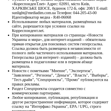
«КореспонденТ.net» Адрес: 02091, місто Київ,
ХАРКІВСЬКЕ ШОСЕ, будинок 172-Б, офіс 208/1 E-mail:
sunlight@mediadim.com.ua
Телефон: 044-205-43-00
Идентификатор медиа - R40-06068
Использование любых материалов, размещённых на
сайте, разрешается при условии ссылки на
Корреспондент.net.
При копировании материалов со страницы «Новости
Украины и мира», для интернет-изданий – обязательна
прямая открытая для поисковых систем гиперссылка.
Ссылка должна быть размещена в независимости от
полного либо частичного использования материалов.
Гиперссылка (для интернет- изданий) – должна быть
размещена в подзаголовке или в первом абзаце
материала.
Новости с пометками "Мнение", "Экспертиза",
"Заявление", "Регионы", "Деньги", "Власть", "Выборы",
"Тест-драйв", "Спецпроекты", "Промо" публикуются на
правах рекламы.
Раздел Спецпроекты создается совместно с
коммерческими партнерами.
Любое копирование, публикация, републикация и
другое распространение информации, которое содержит
ссылку на "Интерфакс-Украина", EPA / UPG, строго
воспрещается.