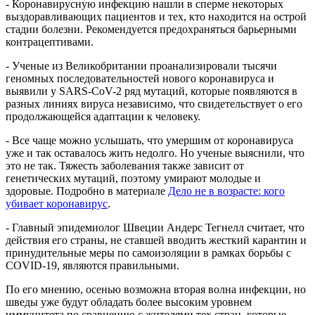
- Коронавирусную инфекцию нашли в сперме некоторых
выздоравливающих пациентов и тех, кто находится на острой
стадии болезни. Рекомендуется предохраняться барьерными
контрацептивами.
- Ученые из Великобритании проанализировали тысячи
геномных последовательностей нового коронавируса и
выявили у SARS-CoV-2 ряд мутаций, которые появляются в
разных линиях вируса независимо, что свидетельствует о его
продолжающейся адаптации к человеку.
- Все чаще можно услышать, что умершим от коронавируса
уже и так оставалось жить недолго. Но ученые выяснили, что
это не так. Тяжесть заболевания также зависит от
генетических мутаций, поэтому умирают молодые и
здоровые. Подробно в материале
Дело не в возрасте: кого
убивает коронавирус
.
- Главный эпидемиолог Швеции Андерс Тегнелл считает, что
действия его страны, не ставшей вводить жесткий карантин и
принудительные меры по самоизоляции в рамках борьбы с
COVID-19, являются правильными.
По его мнению, осенью возможна вторая волна инфекции, но
шведы уже будут обладать более высоким уровнем
иммунитета по сравнению с жителями тех стран, которые