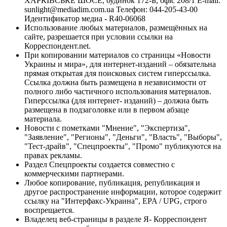
ХАРКІВСЬКЕ ШОСЕ, будинок 172-Б, офіс 208/1 E-mail:
sunlight@mediadim.com.ua
Телефон: 044-205-43-00
Идентификатор медиа - R40-06068
Использование любых материалов, размещённых на
сайте, разрешается при условии ссылки на
Корреспондент.net.
При копировании материалов со страницы «Новости
Украины и мира», для интернет-изданий – обязательна
прямая открытая для поисковых систем гиперссылка.
Ссылка должна быть размещена в независимости от
полного либо частичного использования материалов.
Гиперссылка (для интернет- изданий) – должна быть
размещена в подзаголовке или в первом абзаце
материала.
Новости с пометками "Мнение", "Экспертиза",
"Заявление", "Регионы", "Деньги", "Власть", "Выборы",
"Тест-драйв", "Спецпроекты", "Промо" публикуются на
правах рекламы.
Раздел Спецпроекты создается совместно с
коммерческими партнерами.
Любое копирование, публикация, републикация и
другое распространение информации, которое содержит
ссылку на "Интерфакс-Украина", EPA / UPG, строго
воспрещается.
Владелец веб-страницы в разделе Я- Корреспондент