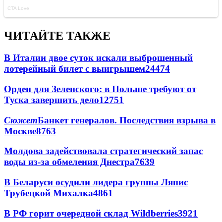
ЧИТАЙТЕ ТАКЖЕ
В Италии двое суток искали выброшенный
лотерейный билет с выигрышем
24474
Орден для Зеленского: в Польше требуют от
Туска завершить дело
12751
Сюжет
Банкет генералов. Последствия взрыва в
Москве
8763
Молдова задействовала стратегический запас
воды из-за обмеления Днестра
7639
В Беларуси осудили лидера группы Ляпис
Трубецкой Михалка
4861
В РФ горит очередной склад Wildberries
3921