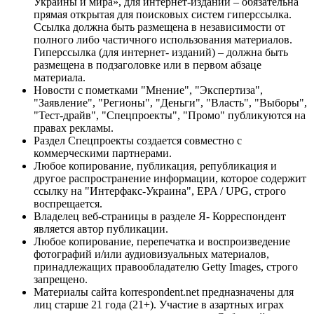
Украины и мира», для интернет-изданий – обязательна
прямая открытая для поисковых систем гиперссылка.
Ссылка должна быть размещена в независимости от
полного либо частичного использования материалов.
Гиперссылка (для интернет- изданий) – должна быть
размещена в подзаголовке или в первом абзаце
материала.
Новости с пометками "Мнение", "Экспертиза",
"Заявление", "Регионы", "Деньги", "Власть", "Выборы",
"Тест-драйв", "Спецпроекты", "Промо" публикуются на
правах рекламы.
Раздел Спецпроекты создается совместно с
коммерческими партнерами.
Любое копирование, публикация, републикация и
другое распространение информации, которое содержит
ссылку на "Интерфакс-Украина", EPA / UPG, строго
воспрещается.
Владелец веб-страницы в разделе Я- Корреспондент
является автор публикации.
Любое копирование, перепечатка и воспроизведение
фотографий и/или аудиовизуальных материалов,
принадлежащих правообладателю Getty Images, строго
запрещено.
Материалы сайта korrespondent.net предназначены для
лиц старше 21 года (21+). Участие в азартных играх