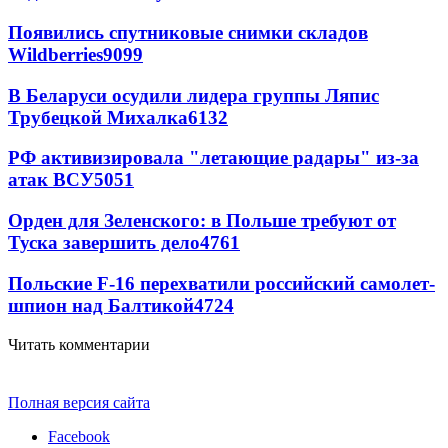
Появились спутниковые снимки складов
Wildberries
9099
В Беларуси осудили лидера группы Ляпис
Трубецкой Михалка
6132
РФ активизировала "летающие радары" из-за
атак ВСУ
5051
Орден для Зеленского: в Польше требуют от
Туска завершить дело
4761
Польские F-16 перехватили российский самолет-
шпион над Балтикой
4724
Читать комментарии
Полная версия сайта
Facebook