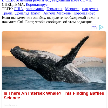
В США отменили режим ЧС, введенный из-за COVID
СПЕЦТЕМА:
Коронавирус
ТЕГИ:
США
,
экономика
,
Германия
,
Меркель
,
пандемия
,
Трамп
,
Дональд Трамп
,
Ангела Меркель
,
Коронавирус
Если вы заметили ошибку, выделите необходимый текст и
нажмите Ctrl+Enter, чтобы сообщить об этом редакции.