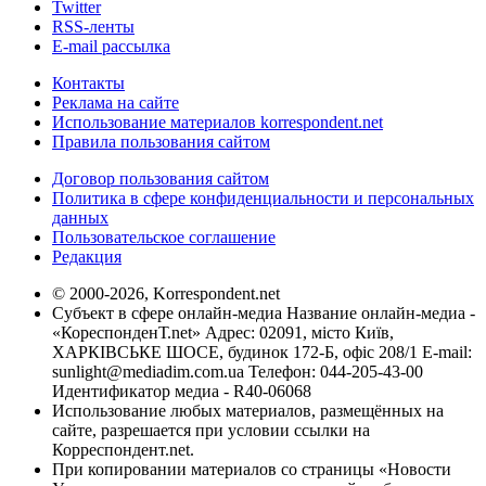
Twitter
RSS-ленты
E-mail рассылка
Контакты
Реклама на сайте
Использование материалов korrespondent.net
Правила пользования сайтом
Договор пользования сайтом
Политика в сфере конфиденциальности и персональных
данных
Пользовательское соглашение
Редакция
© 2000-2026, Korrespondent.net
Субъект в сфере онлайн-медиа Название онлайн-медиа -
«КореспонденТ.net» Адрес: 02091, місто Київ,
ХАРКІВСЬКЕ ШОСЕ, будинок 172-Б, офіс 208/1 E-mail:
sunlight@mediadim.com.ua
Телефон: 044-205-43-00
Идентификатор медиа - R40-06068
Использование любых материалов, размещённых на
сайте, разрешается при условии ссылки на
Корреспондент.net.
При копировании материалов со страницы «Новости