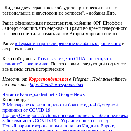
"Лидеры двух стран также обсудили критически важные
региональные и двусторонние вопросы", - добавил Дир.
Ранее официальный представитель кабмина ФРГ Штеффен
Зайберт сообщил, что Меркель и Трамп во время телефонного
разговора почтили память жертв Второй мировой войны.
Ранее
в Германии приняли решение ослабить ограничения
и
открыть школы.
Как сообщалось,
Трамп заявил, что США "переходят к
величию" в экономике
. По его словам, следующий год имеет
все шансы стать историческим.
Новости от
Корреспондент.net
в Telegram. Подписывайтесь
на наш канал
https://t.me/korrespondentnet
Читайте Korrespondent.net в Google News
Коронавирус
В Минздраве сказали, нужно ли больше одной бустерной
прививки от COVID-19
Подвид Омикрона Arcturus впервые привел к гибели человека
Заболеваемость COVID-19 в Украине пошла на спад
Новый вариант коронавируса попал из Индии в Европу