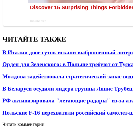
ЧИТАЙТЕ ТАКЖЕ
В Италии двое суток искали выброшенный лоте
Орден для Зеленского: в Польше требуют от Туск
Молдова задействовала стратегический запас вод
В Беларуси осудили лидера группы Ляпис Трубе
РФ активизировала "летающие радары" из-за а
Польские F-16 перехватили российский самолет-
Читать комментарии