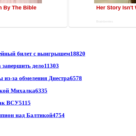
рейный билет с выигрышем
18820
а завершить дело
11303
ы из-за обмеления Днестра
6578
цкой Михалка
6335
так ВСУ
5115
шпион над Балтикой
4754