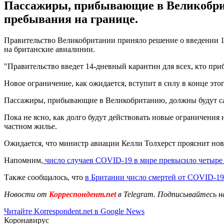
Пассажиры, прибывающие в Великобрита
пребывания на границе.
Правительство Великобритании приняло решение о введении 14-
на британские авиалинии.
"Правительство введет 14-дневный карантин для всех, кто при
Новое ограничение, как ожидается, вступит в силу в конце этог
Пассажиры, прибывающие в Великобританию, должны будут сам
Пока не ясно, как долго будут действовать новые ограничени
частном жилье.
Ожидается, что министр авиации Келли Толхерст прояснит нов
Напомним,
число случаев COVID-19 в мире превысило четыре
Также сообщалось, что
в Британии число смертей от COVID-19
Новости от
Корреспондент.net
в Telegram. Подписывайтесь н
Читайте Korrespondent.net в Google News
Коронавирус