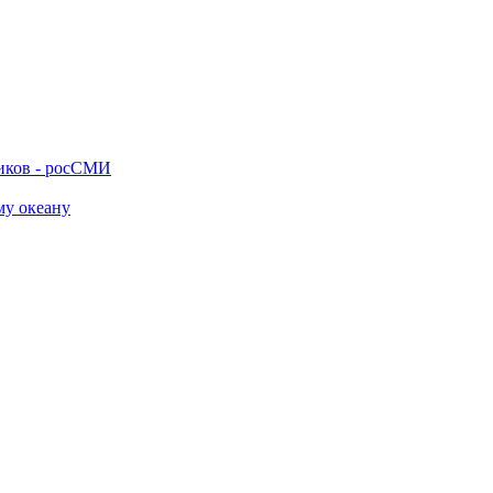
ников - росСМИ
му океану