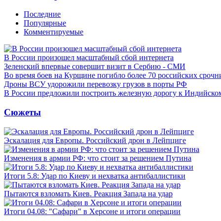
Последние
Популярные
Комментируемые
В России произошел масштабный сбой интернета
Зеленский впервые совершит визит в Сербию - СМИ
Во время боев на Курщине погибло более 70 российских сроч
Дроны ВСУ удорожили перевозку грузов в порты РФ
В России предложили построить железную дорогу к Индийско
Сюжеты
Эскалация для Европы. Российский дрон в Лейпциге
Изменения в армии РФ: что стоит за решением Путина
Итоги 5.8: Удар по Киеву и нехватка антибаллистики
Пытаются взломать Киев. Реакция Запада на удар
Итоги 04.08: "Сафари" в Херсоне и итоги операции