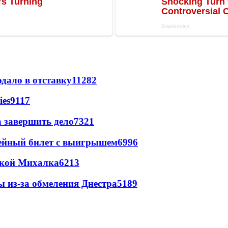
дало в отставку
11282
ies
9117
а завершить дело
7321
рейный билет с выигрышем
6996
цкой Михалка
6213
ы из-за обмеления Днестра
5189