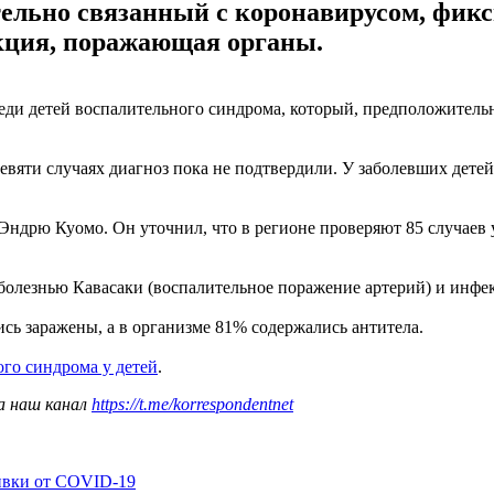
льно связанный с коронавирусом, фикс
кция, поражающая органы.
и детей воспалительного синдрома, который, предположительно,
 девяти случаях диагноз пока не подтвердили. У заболевших дет
дрю Куомо. Он уточнил, что в регионе проверяют 85 случаев у
 болезнью Кавасаки (воспалительное поражение артерий) и инф
ись заражены, а в организме 81% содержались антитела.
го синдрома у детей
.
а наш канал
https://t.me/korrespondentnet
ивки от COVID-19