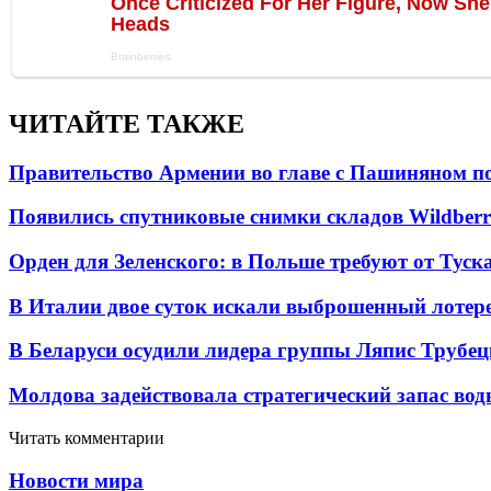
ЧИТАЙТЕ ТАКЖЕ
Правительство Армении во главе с Пашиняном по
Появились спутниковые снимки складов Wildberr
Орден для Зеленского: в Польше требуют от Туск
В Италии двое суток искали выброшенный лоте
В Беларуси осудили лидера группы Ляпис Трубе
Молдова задействовала стратегический запас вод
Читать комментарии
Новости мира