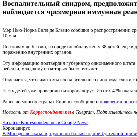
Воспалительный синдром, предположите
наблюдается чрезмерная иммунная реа
Мэр Нью-Йорка Билл де Блазио сообщил о распространении сред
10 мая.
По словам де Блазио, в городе он обнаружен у 38 детей, еще в
поражению внутренних органов.
Эту информацию подтвердил губернатор одноименного штата Эн
ребенка, младшему из которых было пять лет.
Отмечается, что симптомы воспалительного синдрома схожи с
Часть детей уже проверили на коронавирус. Из них 47% оказал
Ранее во многих странах Европы сообщили о
появлении опасно
Новости от
Корреспондент.net
в Telegram. Подписывайтесь н
Читайте Korrespondent.net в Google News
Коронавирус
В Минздраве сказали, нужно ли больше одной бустерной прив