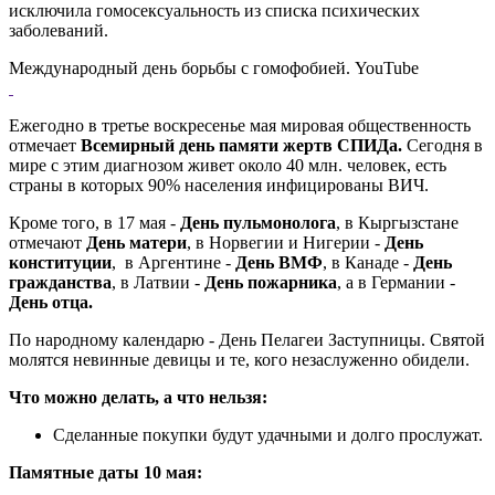
исключила гомосексуальность из списка психических
заболеваний.
Международный день борьбы с гомофобией. YouTube
Ежегодно в третье воскресенье мая мировая общественность
отмечает
Всемирный день памяти жертв СПИДа.
Сегодня в
мире с этим диагнозом живет около 40 млн. человек, есть
страны в которых 90% населения инфицированы ВИЧ.
Кроме того, в 17 мая -
День пульмонолога
, в Кыргызстане
отмечают
День матери
, в Норвегии и Нигерии -
День
конституции
, в Аргентине -
День ВМФ
, в Канаде -
День
гражданства
, в Латвии -
День пожарника
, а в Германии -
День отца.
По народному календарю - День Пелагеи Заступницы. Святой
молятся невинные девицы и те, кого незаслуженно обидели.
Что можно делать, а что нельзя:
Сделанные покупки будут удачными и долго прослужат.
Памятные даты 10 мая: