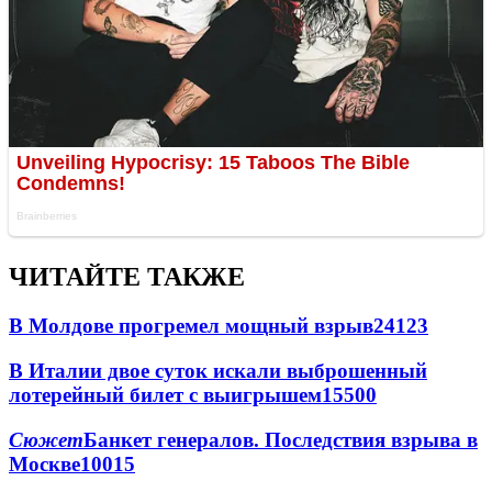
ЧИТАЙТЕ ТАКЖЕ
В Молдове прогремел мощный взрыв
24123
В Италии двое суток искали выброшенный
лотерейный билет с выигрышем
15500
Сюжет
Банкет генералов. Последствия взрыва в
Москве
10015