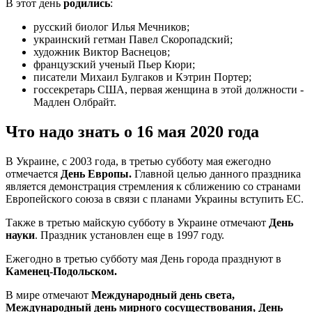
В этот день
родились
:
русский биолог Илья Мечников;
украинский гетман Павел Скоропадский;
художник Виктор Васнецов;
французский ученый Пьер Кюри;
писатели Михаил Булгаков и Кэтрин Портер;
госсекретарь США, первая женщина в этой должности -
Мадлен Олбрайт.
Что надо знать о 16 мая 2020 года
В Украине, с 2003 года, в третью субботу мая ежегодно
отмечается
День Европы.
Главной целью данного праздника
является демонстрация стремления к сближению со странами
Европейского союза в связи с планами Украины вступить ЕС.
Также в третью майскую субботу в Украине отмечают
День
науки
. Праздник установлен еще в 1997 году.
Ежегодно в третью субботу мая День города празднуют в
Каменец-Подольском.
В мире отмечают
Международный день света,
Международный день мирного сосуществования, День