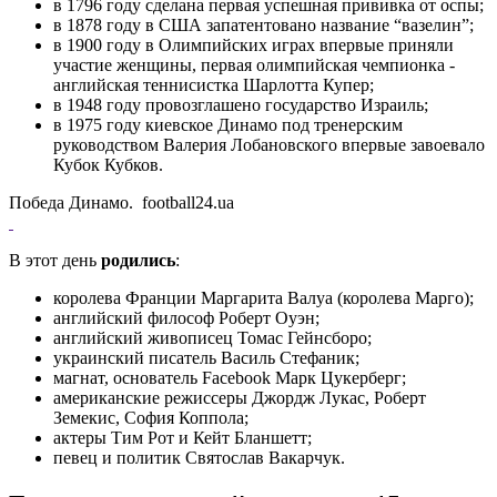
в 1796 году сделана первая успешная прививка от оспы;
в 1878 году в США запатентовано название “вазелин”;
в 1900 году в Олимпийских играх впервые приняли
участие женщины, первая олимпийская чемпионка -
английская теннисистка Шарлотта Купер;
в 1948 году провозглашено государство Израиль;
в 1975 году киевское Динамо под тренерским
руководством Валерия Лобановского впервые завоевало
Кубок Кубков.
Победа Динамо. football24.ua
В этот день
родились
:
королева Франции Маргарита Валуа (королева Марго);
английский философ Роберт Оуэн;
английский живописец Томас Гейнсборо;
украинский писатель Василь Стефаник;
магнат, основатель Facebook Марк Цукерберг;
американские режиссеры Джордж Лукас, Роберт
Земекис, София Коппола;
актеры Тим Рот и Кейт Бланшетт;
певец и политик Святослав Вакарчук.