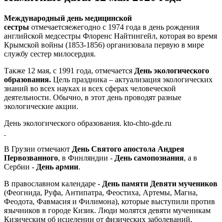
Международный день медицинской
сестры
отмечаетсяежегодно с 1974 года в день рождения
английской медсестры Флоренс Найтингейл, которая во время
Крымской войны (1853-1856) организовала первую в мире
службу сестер милосердия.
Также 12 мая, с 1991 года, отмечается
День экологического
образования.
Цель праздника – актуализация экологических
знаний во всех науках и всех сферах человеческой
деятельности. Обычно, в этот день проводят разные
экологические акции.
День экологического образования. kto-chto-gde.ru
В Грузии отмечают
День Святого апостола Андрея
Первозванного
, в Финляндии -
День самопознания
, а в
Сербии -
День армии
.
В православном календаре -
День памяти Девяти мучеников
(Феогнида, Руфа, Антипатра, Феостиха, Артемы, Магна,
Феодота, Фавмасия и Филимона), которые выступили против
язычников в городе Кизик. Люди молятся девяти мученикам
Кизическим об исцелении от физических заболеваний,