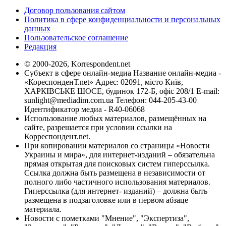
Договор пользования сайтом
Политика в сфере конфиденциальности и персональных
данных
Пользовательское соглашение
Редакция
© 2000-2026, Korrespondent.net
Субъект в сфере онлайн-медиа Название онлайн-медиа -
«КореспонденТ.net» Адрес: 02091, місто Київ,
ХАРКІВСЬКЕ ШОСЕ, будинок 172-Б, офіс 208/1 E-mail:
sunlight@mediadim.com.ua
Телефон: 044-205-43-00
Идентификатор медиа - R40-06068
Использование любых материалов, размещённых на
сайте, разрешается при условии ссылки на
Корреспондент.net.
При копировании материалов со страницы «Новости
Украины и мира», для интернет-изданий – обязательна
прямая открытая для поисковых систем гиперссылка.
Ссылка должна быть размещена в независимости от
полного либо частичного использования материалов.
Гиперссылка (для интернет- изданий) – должна быть
размещена в подзаголовке или в первом абзаце
материала.
Новости с пометками "Мнение", "Экспертиза",