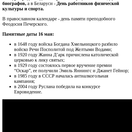
биографов,
а в Беларуси -
День работников физической
культуры и спорта.
В православном календаре - день памяти преподобного
Феодосия Печерского.
Памятные даты 16 мая:
в 1648 году войска Богдана Хмельницкого разбило
войско Речи Посполитой под Желтыми Водами;
в 1920 году Жанна Д’арк причислена католической
церковью к лику святых;
в 1929 году состоялось первое вручение премии
“Оскар”, ее получили Эмиль Яннингс и Джанет Гейнор;
в 1985 году в СССР началась антиалкогольная
кампания;
в 2004 году Руслана победила на конкурсе
Евровидение.