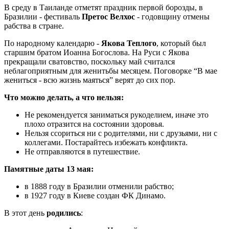
В среду в Таиланде отметят праздник первой борозды, в
Бразилии - фестиваль
Претос Велхос
- годовщину отмены
рабства в стране.
По народному календарю -
Якова Теплого
, который был
старшим братом Иоанна Богослова. На Руси с Якова
прекращали сватовство, поскольку май считался
неблагоприятным для женитьбы месяцем. Поговорке “В мае
жениться - всю жизнь маяться” верят до сих пор.
Что можно делать, а что нельзя:
Не рекомендуется заниматься рукоделием, иначе это
плохо отразится на состоянии здоровья.
Нельзя ссориться ни с родителями, ни с друзьями, ни с
коллегами. Постарайтесь избежать конфликта.
Не отправляются в путешествие.
Памятные даты 13 мая:
в 1888 году в Бразилии отменили рабство;
в 1927 году в Киеве создан ФК Динамо.
В этот день
родились
: