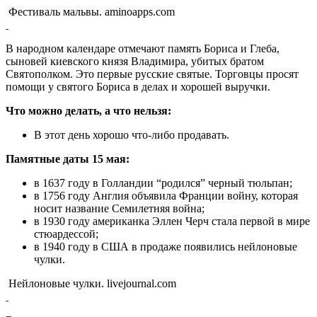
Фестиваль мальвы. aminoapps.com
В народном календаре отмечают память Бориса и Глеба,
сыновей киевского князя Владимира, убитых братом
Святополком. Это первые русские святые. Торговцы просят
помощи у святого Бориса в делах и хорошей выручки.
Что можно делать, а что нельзя:
В этот день хорошо что-либо продавать.
Памятные даты 15 мая:
в 1637 году в Голландии “родился” черный тюльпан;
в 1756 году Англия объявила Франции войну, которая
носит название Семилетняя война;
в 1930 году американка Эллен Черч стала первой в мире
стюардессой;
в 1940 году в США в продаже появились нейлоновые
чулки.
Нейлоновые чулки. livejournal.com