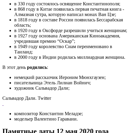
в 330 году состоялось освящение Константинополя;
в 868 году в Китае появилась первая печатная книга -
Алмазная сутра, которую написал монах Ван Цзе;
в 1818 году в составе России появилась Бессарабская
область;
в 1920 году в Оксфорде разрешили учиться женщинам;
в 1927 году основана Американская Киноакадемия,
учредившая премию “Оскар”;
в 1949 году королевство Сиам переименовано в
Таиланд;
в 2000 году в Индии родилась миллиардная женщина.
В этот день
родились
:
немецкий рассказчик Иероним Мюнхгаузен;
писательница Этель Лилиан Войнич;
художник Сальвадор Дали;
Сальвадор Дали. Twitter
композитор Константин Меладзе;
модельер Валентино Гаравани.
Памятные даты 12 мая 2020 года