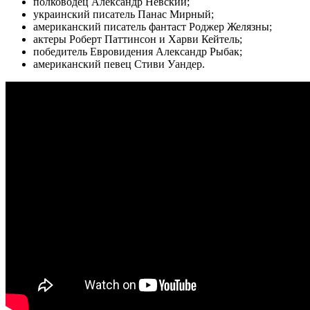
полководец Александр Невский;
украинский писатель Панас Мирный;
американский писатель фантаст Роджер Желязны;
актеры Роберт Паттинсон и Харви Кейтель;
победитель Евровидения Александр Рыбак;
американский певец Стиви Уандер.