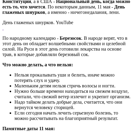
Конституции
, а в США -
Национальный день, когда можно
есть то, что хочется
. По некоторым данным, 11 мая -
День
глаженых шнурков
, а именно - ничегонедалания, лени.
День глаженых шнурков. YouTube
По народному календарю -
Березосок
. В народе верят, что в
этот день он обладает волшебными свойствами и целебной
силой. На Руси в этот день готовили лекарства на основе
трав, в которые добавляли березовый сок.
Что можно делать, а что нельзя:
Нельзя прокалывать уши и белить, иначе можно
потерять слух и удачу.
Маленьким детям нельзя стричь волосы и ногти.
Нужно больше времени находиться на свежем воздухе,
считали, что свежий ветер излечит и укрепит организм.
Надо тайком делать добрые дела, считается, что они
вернутся человеку сторицей.
Если сегодня начать лечить серьезную болезнь, то
можно рассчитывать на благоприятный результат.
Памятные даты 11 мая: