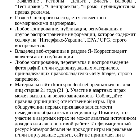
"Заявление", "Регионы", "Деньги", "Власть", "Выборы",
"Тест-драйв", "Спецпроекты", "Промо" публикуются на
правах рекламы.
Раздел Спецпроекты создается совместно с
коммерческими партнерами.
Любое копирование, публикация, републикация и
другое распространение информации, которое содержит
ссылку на "Интерфакс-Украина", EPA / UPG, строго
воспрещается.
Владелец веб-страницы в разделе Я- Корреспондент
является автор публикации.
Любое копирование, перепечатка и воспроизведение
фотографий и/или аудиовизуальных материалов,
принадлежащих правообладателю Getty Images, строго
запрещено.
Материалы сайта korrespondent.net предназначены для
лиц старше 21 года (21+). Участие в азартных играх
может вызвать игровую зависимость. Соблюдайте
правила (принципы) ответственной игры. При
обнаружении первых признаков зависимости
немедленно обратитесь к специалисту. Помните, что
участие в азартных играх не может являться источником
доходов или альтернативой работе. Информационный
ресурс korrespondent.net не проводит игры на реальные
и/или виртуальные деньги, сайт не принимает ни в