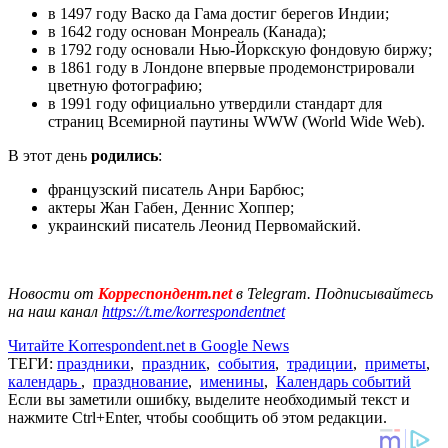
в 1497 году Васко да Гама достиг берегов Индии;
в 1642 году основан Монреаль (Канада);
в 1792 году основали Нью-Йоркскую фондовую биржу;
в 1861 году в Лондоне впервые продемонстрировали
цветную фотографию;
в 1991 году официально утвердили стандарт для
страниц Всемирной паутины WWW (World Wide Web).
В этот день
родились
:
французский писатель Анри Барбюс;
актеры Жан Габен, Деннис Хоппер;
украинский писатель Леонид Первомайский.
Новости от
Корреспондент.net
в Telegram. Подписывайтесь
на наш канал
https://t.me/korrespondentnet
Читайте Korrespondent.net в Google News
ТЕГИ:
праздники
,
праздник
,
события
,
традиции
,
приметы
,
календарь
,
празднование
,
именины
,
Календарь событий
Если вы заметили ошибку, выделите необходимый текст и
нажмите Ctrl+Enter, чтобы сообщить об этом редакции.