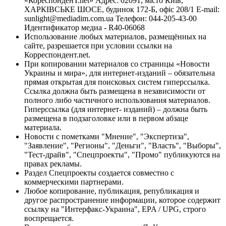
«КореспонденТ.net» Адрес: 02091, місто Київ,
ХАРКІВСЬКЕ ШОСЕ, будинок 172-Б, офіс 208/1 E-mail:
sunlight@mediadim.com.ua
Телефон: 044-205-43-00
Идентификатор медиа - R40-06068
Использование любых материалов, размещённых на
сайте, разрешается при условии ссылки на
Корреспондент.net.
При копировании материалов со страницы «Новости
Украины и мира», для интернет-изданий – обязательна
прямая открытая для поисковых систем гиперссылка.
Ссылка должна быть размещена в независимости от
полного либо частичного использования материалов.
Гиперссылка (для интернет- изданий) – должна быть
размещена в подзаголовке или в первом абзаце
материала.
Новости с пометками "Мнение", "Экспертиза",
"Заявление", "Регионы", "Деньги", "Власть", "Выборы",
"Тест-драйв", "Спецпроекты", "Промо" публикуются на
правах рекламы.
Раздел Спецпроекты создается совместно с
коммерческими партнерами.
Любое копирование, публикация, републикация и
другое распространение информации, которое содержит
ссылку на "Интерфакс-Украина", EPA / UPG, строго
воспрещается.