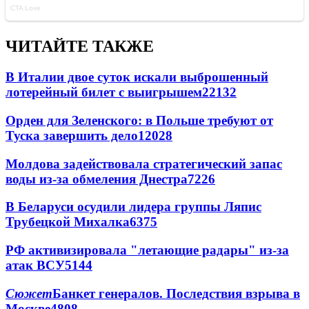
ЧИТАЙТЕ ТАКЖЕ
В Италии двое суток искали выброшенный
лотерейный билет с выигрышем
22132
Орден для Зеленского: в Польше требуют от
Туска завершить дело
12028
Молдова задействовала стратегический запас
воды из-за обмеления Днестра
7226
В Беларуси осудили лидера группы Ляпис
Трубецкой Михалка
6375
РФ активизировала "летающие радары" из-за
атак ВСУ
5144
Сюжет
Банкет генералов. Последствия взрыва в
Москве
4808