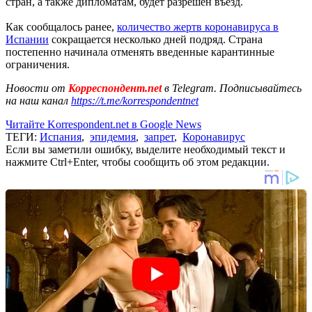
стран, а также дипломатам, будет разрешен въезд.
Как сообщалось ранее,
количество жертв коронавируса в
Испании
сокращается несколько дней подряд. Страна
постепенно начинала отменять введенные карантинные
ограничения.
Новости от
Корреспондент.net
в Telegram. Подписывайтесь
на наш канал
https://t.me/korrespondentnet
Читайте Korrespondent.net в Google News
ТЕГИ:
Испания
,
эпидемия
,
запрет
,
Коронавирус
Если вы заметили ошибку, выделите необходимый текст и
нажмите Ctrl+Enter, чтобы сообщить об этом редакции.