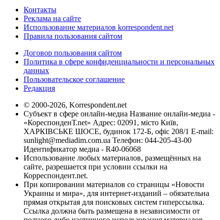
Контакты
Реклама на сайте
Использование материалов korrespondent.net
Правила пользования сайтом
Договор пользования сайтом
Политика в сфере конфиденциальности и персональных
данных
Пользовательское соглашение
Редакция
© 2000-2026, Korrespondent.net
Субъект в сфере онлайн-медиа Название онлайн-медиа -
«КореспонденТ.net» Адрес: 02091, місто Київ,
ХАРКІВСЬКЕ ШОСЕ, будинок 172-Б, офіс 208/1 E-mail:
sunlight@mediadim.com.ua
Телефон: 044-205-43-00
Идентификатор медиа - R40-06068
Использование любых материалов, размещённых на
сайте, разрешается при условии ссылки на
Корреспондент.net.
При копировании материалов со страницы «Новости
Украины и мира», для интернет-изданий – обязательна
прямая открытая для поисковых систем гиперссылка.
Ссылка должна быть размещена в независимости от
полного либо частичного использования материалов.