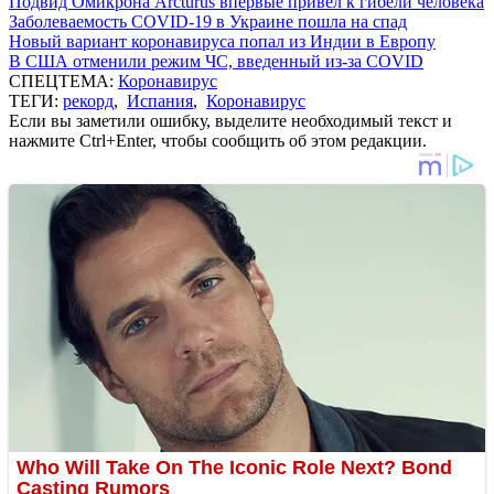
Подвид Омикрона Arcturus впервые привел к гибели человека
Заболеваемость COVID-19 в Украине пошла на спад
Новый вариант коронавируса попал из Индии в Европу
В США отменили режим ЧС, введенный из-за COVID
СПЕЦТЕМА:
Коронавирус
ТЕГИ:
рекорд
,
Испания
,
Коронавирус
Если вы заметили ошибку, выделите необходимый текст и
нажмите Ctrl+Enter, чтобы сообщить об этом редакции.