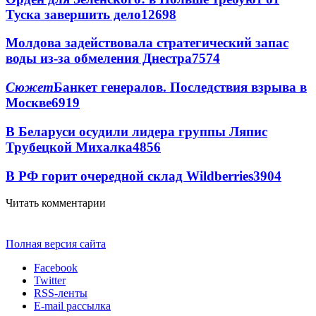
Туска завершить дело
12698
Молдова задействовала стратегический запас
воды из-за обмеления Днестра
7574
Сюжет
Банкет генералов. Последствия взрыва в
Москве
6919
В Беларуси осудили лидера группы Ляпис
Трубецкой Михалка
4856
В РФ горит очередной склад Wildberries
3904
Читать комментарии
Полная версия сайта
Facebook
Twitter
RSS-ленты
E-mail рассылка