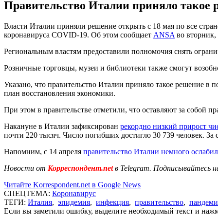
Правительство Италии приняло такое р
Власти Италии приняли решение открыть с 18 мая по все стран
коронавируса COVID-19. Об этом сообщает
ANSA
во вторник, 
Региональным властям предоставили полномочия снять ограниче
Розничные торговцы, музеи и библиотеки также смогут возобно
Указано, что правительство Италии приняло такое решение в 
план восстановления экономики.
При этом в правительстве отметили, что оставляют за собой п
Накануне в Италии зафиксирован
рекордно низкий прирост чи
почти 220 тысяч. Число погибших достигло 30 739 человек. За 
Напомним, с 14 апреля
правительство Италии немного ослаби
Новости от
Корреспондент.net
в Telegram. Подписывайтесь н
Читайте Korrespondent.net в Google News
СПЕЦТЕМА:
Коронавирус
ТЕГИ:
Италия
,
эпидемия
,
инфекция
,
правительство
,
пандеми
Если вы заметили ошибку, выделите необходимый текст и нажми