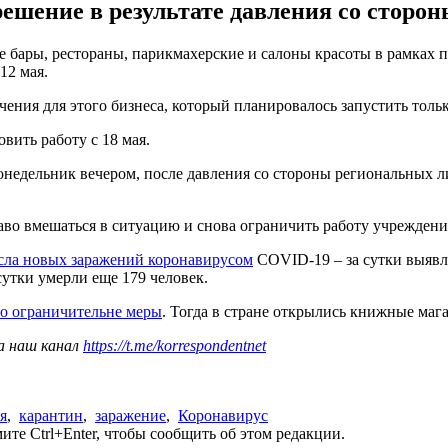
ешение в результате давления со сторон
е бары, рестораны, парикмахерские и салоны красоты в рамках 
12 мая.
ния для этого бизнеса, который планировалось запустить тольк
вить работу с 18 мая.
понедельник вечером, после давления со стороны региональных
раво вмешаться в ситуацию и снова ограничить работу учреждени
сла новых заражений коронавирусом
COVID-19 – за сутки выявл
сутки умерли еще 179 человек.
ло ограничительне меры
. Тогда в стране открылись книжные маг
а наш канал
https://t.me/korrespondentnet
я
,
карантин
,
заражение
,
Коронавирус
те Ctrl+Enter, чтобы сообщить об этом редакции.