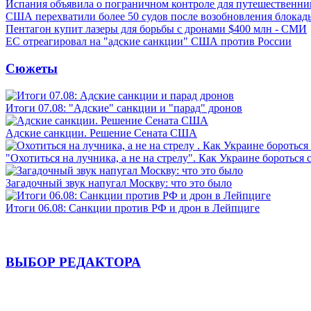
Испания объявила о пограничном контроле для путешественни
США перехватили более 50 судов после возобновления блокад
Пентагон купит лазеры для борьбы с дронами $400 млн - СМИ
ЕС отреагировал на "адские санкции" США против России
Сюжеты
Итоги 07.08: "Адские" санкции и "парад" дронов
Адские санкции. Решение Сената США
"Охотиться на лучника, а не на стрелу". Как Украине бороться 
Загадочный звук напугал Москву: что это было
Итоги 06.08: Санкции против РФ и дрон в Лейпциге
ВЫБОР РЕДАКТОРА