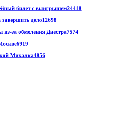
рейный билет с выигрышем
24418
а завершить дело
12698
ы из-за обмеления Днестра
7574
Москве
6919
цкой Михалка
4856