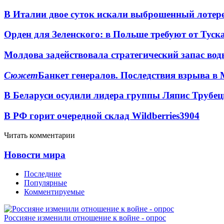
В Италии двое суток искали выброшенный лоте
Орден для Зеленского: в Польше требуют от Туск
Молдова задействовала стратегический запас вод
Сюжет
Банкет генералов. Последствия взрыва в 
В Беларуси осудили лидера группы Ляпис Трубе
В РФ горит очередной склад Wildberries
3904
Читать комментарии
Новости мира
Последние
Популярные
Комментируемые
Россияне изменили отношение к войне - опрос