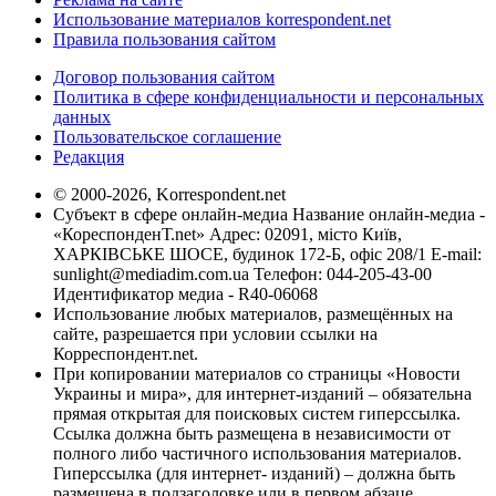
Использование материалов korrespondent.net
Правила пользования сайтом
Договор пользования сайтом
Политика в сфере конфиденциальности и персональных
данных
Пользовательское соглашение
Редакция
© 2000-2026, Korrespondent.net
Субъект в сфере онлайн-медиа Название онлайн-медиа -
«КореспонденТ.net» Адрес: 02091, місто Київ,
ХАРКІВСЬКЕ ШОСЕ, будинок 172-Б, офіс 208/1 E-mail:
sunlight@mediadim.com.ua
Телефон: 044-205-43-00
Идентификатор медиа - R40-06068
Использование любых материалов, размещённых на
сайте, разрешается при условии ссылки на
Корреспондент.net.
При копировании материалов со страницы «Новости
Украины и мира», для интернет-изданий – обязательна
прямая открытая для поисковых систем гиперссылка.
Ссылка должна быть размещена в независимости от
полного либо частичного использования материалов.
Гиперссылка (для интернет- изданий) – должна быть
размещена в подзаголовке или в первом абзаце