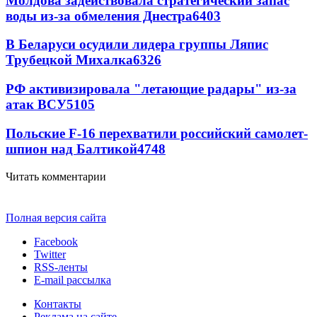
Молдова задействовала стратегический запас
воды из-за обмеления Днестра
6403
В Беларуси осудили лидера группы Ляпис
Трубецкой Михалка
6326
РФ активизировала "летающие радары" из-за
атак ВСУ
5105
Польские F-16 перехватили российский самолет-
шпион над Балтикой
4748
Читать комментарии
Полная версия сайта
Facebook
Twitter
RSS-ленты
E-mail рассылка
Контакты
Реклама на сайте