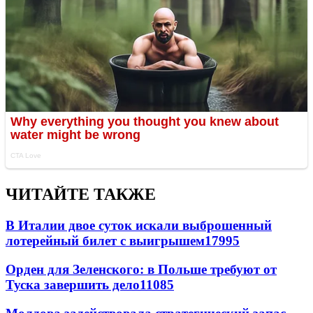
ЧИТАЙТЕ ТАКЖЕ
В Италии двое суток искали выброшенный
лотерейный билет с выигрышем
17995
Орден для Зеленского: в Польше требуют от
Туска завершить дело
11085