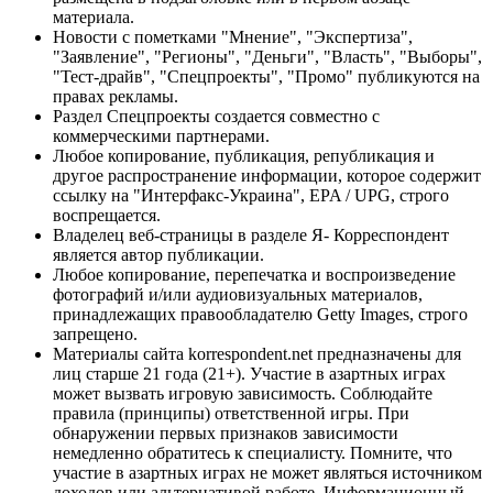
материала.
Новости с пометками "Мнение", "Экспертиза",
"Заявление", "Регионы", "Деньги", "Власть", "Выборы",
"Тест-драйв", "Спецпроекты", "Промо" публикуются на
правах рекламы.
Раздел Спецпроекты создается совместно с
коммерческими партнерами.
Любое копирование, публикация, републикация и
другое распространение информации, которое содержит
ссылку на "Интерфакс-Украина", EPA / UPG, строго
воспрещается.
Владелец веб-страницы в разделе Я- Корреспондент
является автор публикации.
Любое копирование, перепечатка и воспроизведение
фотографий и/или аудиовизуальных материалов,
принадлежащих правообладателю Getty Images, строго
запрещено.
Материалы сайта korrespondent.net предназначены для
лиц старше 21 года (21+). Участие в азартных играх
может вызвать игровую зависимость. Соблюдайте
правила (принципы) ответственной игры. При
обнаружении первых признаков зависимости
немедленно обратитесь к специалисту. Помните, что
участие в азартных играх не может являться источником
доходов или альтернативой работе. Информационный