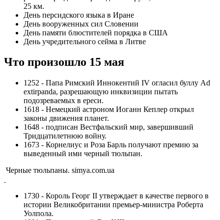
25 км.
День персидского языка в Иране
День вооруженных сил Словении
День памяти блюстителей порядка в США
День учредительного сейма в Литве
Что произошло 15 мая
1252 - Папа Римский Иннокентий IV огласил буллу Ad
extirpanda, разрешающую инквизиции пытать
подозреваемых в ереси.
1618 - Немецкий астроном Иоганн Кеплер открыл
законы движения планет.
1648 - подписан Вестфальский мир, завершивший
Тридцатилетнюю войну.
1673 - Корнелиус и Роза Барль получают премию за
выведенный ими черный тюльпан.
Черные тюльпаны. simya.com.ua
1730 - Король Георг II утверждает в качестве первого в
истории Великобритании премьер-министра Роберта
Уолпола.