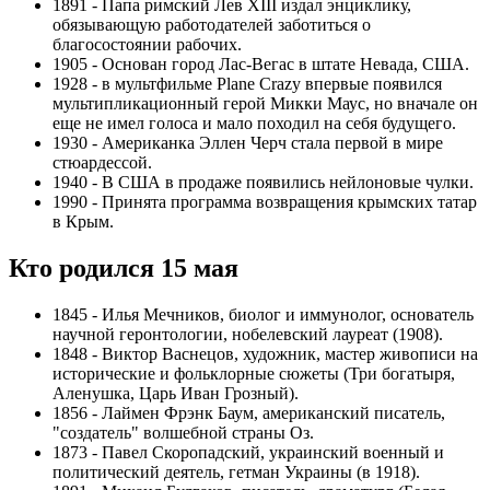
1891 - Папа римский Лев XIII издал энциклику,
обязывающую работодателей заботиться о
благосостоянии рабочих.
1905 - Основан город Лас-Вегас в штате Невада, США.
1928 - в мультфильме Plane Crazy впервые появился
мультипликационный герой Микки Маус, но вначале он
еще не имел голоса и мало походил на себя будущего.
1930 - Американка Эллен Черч стала первой в мире
стюардессой.
1940 - В США в продаже появились нейлоновые чулки.
1990 - Принята программа возвращения крымских татар
в Крым.
Кто родился 15 мая
1845 - Илья Мечников, биолог и иммунолог, основатель
научной геронтологии, нобелевский лауреат (1908).
1848 - Виктор Васнецов, художник, мастер живописи на
исторические и фольклорные сюжеты (Три богатыря,
Аленушка, Царь Иван Грозный).
1856 - Лаймен Фрэнк Баум, американский писатель,
"создатель" волшебной страны Оз.
1873 - Павел Скоропадский, украинский военный и
политический деятель, гетман Украины (в 1918).