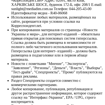
«КореспонденТ.net» Адрес: 02091, місто Київ,
ХАРКІВСЬКЕ ШОСЕ, будинок 172-Б, офіс 208/1 E-mail:
sunlight@mediadim.com.ua
Телефон: 044-205-43-00
Идентификатор медиа - R40-06068
Использование любых материалов, размещённых на
сайте, разрешается при условии ссылки на
Корреспондент.net.
При копировании материалов со страницы «Новости
Украины и мира», для интернет-изданий – обязательна
прямая открытая для поисковых систем гиперссылка.
Ссылка должна быть размещена в независимости от
полного либо частичного использования материалов.
Гиперссылка (для интернет- изданий) – должна быть
размещена в подзаголовке или в первом абзаце
материала.
Новости с пометками "Мнение", "Экспертиза",
"Заявление", "Регионы", "Деньги", "Власть", "Выборы",
"Тест-драйв", "Спецпроекты", "Промо" публикуются на
правах рекламы.
Раздел Спецпроекты создается совместно с
коммерческими партнерами.
Любое копирование, публикация, републикация и
другое распространение информации, которое содержит
ссылку на "Интерфакс-Украина", EPA / UPG, строго
воспрещается.