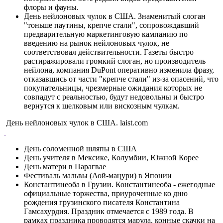
флоры и фауны.
День нейлоновых чулок в США. Знаменитый слоган
"тоньше паутины, крепче стали", сопровождавший
предварительную маркетинговую кампанию по
введению на рынок нейлоновых чулок, не
соответствовал действительности. Газеты быстро
растиражировали громкий слоган, но производитель
нейлона, компания DuPont оперативно изменила фразу,
отказавшись от части "крепче стали" из-за опасений, что
покупательницы, чрезмерные ожидания которых не
совпадут с реальностью, будут недовольны и быстро
вернутся к шелковым или вискозным чулкам.
День нейлоновых чулок в США. laist.com
День соломенной шляпы в США
День учителя в Мексике, Колумбии, Южной Корее
День матери в Парагвае
Фестиваль мальвы (Аой-мацури) в Японии
Константинеоба в Грузии. Константинеоба - ежегодные
официальные торжества, приуроченные ко дню
рождения грузинского писателя Константина
Гамсахурдия. Праздник отмечается с 1989 года. В
рамках праздника проводятся марула, конные скачки на