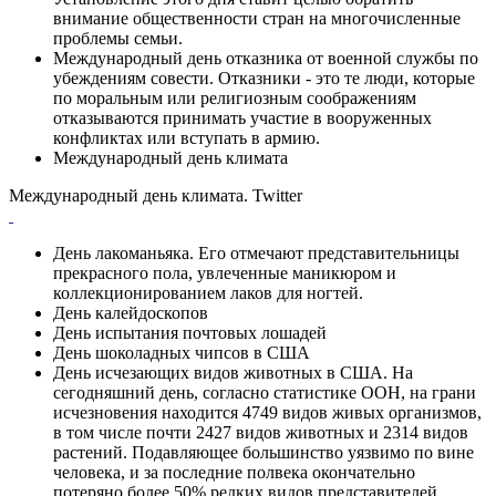
внимание общественности стран на многочисленные
проблемы семьи.
Международный день отказника от военной службы по
убеждениям совести. Отказники - это те люди, которые
по моральным или религиозным соображениям
отказываются принимать участие в вооруженных
конфликтах или вступать в армию.
Международный день климата
Международный день климата. Twitter
День лакоманьяка. Его отмечают представительницы
прекрасного пола, увлеченные маникюром и
коллекционированием лаков для ногтей.
День калейдоскопов
День испытания почтовых лошадей
День шоколадных чипсов в США
День исчезающих видов животных в США. На
сегодняшний день, согласно статистике ООН, на грани
исчезновения находится 4749 видов живых организмов,
в том числе почти 2427 видов животных и 2314 видов
растений. Подавляющее большинство уязвимо по вине
человека, и за последние полвека окончательно
потеряно более 50% редких видов представителей