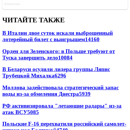
ЧИТАЙТЕ ТАКЖЕ
В Италии двое суток искали выброшенный
лотерейный билет с выигрышем
14160
Орден для Зеленского: в Польше требуют от
Туска завершить дело
10084
В Беларуси осудили лидера группы Ляпис
Трубецкой Михалка
6296
Молдова задействовала стратегический запас
воды из-за обмеления Днестра
5939
РФ активизировала "летающие радары" из-за
атак ВСУ
5085
Польские F-16 перехватили российский самолет-