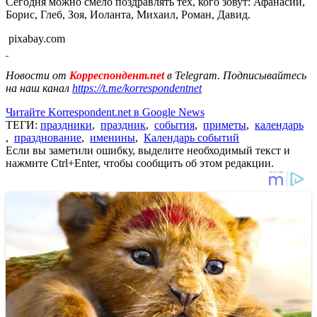
Сегодня можно смело поздравлять тех, кого зовут: Афанасий,
Борис, Глеб, Зоя, Иоланта, Михаил, Роман, Давид.
pixabay.com
Новости от
Корреспондент.net
в Telegram. Подписывайтесь
на наш канал
https://t.me/korrespondentnet
Читайте Korrespondent.net в Google News
ТЕГИ:
праздники
,
праздник
,
события
,
приметы
,
календарь
,
празднование
,
именины
,
Календарь событий
Если вы заметили ошибку, выделите необходимый текст и
нажмите Ctrl+Enter, чтобы сообщить об этом редакции.