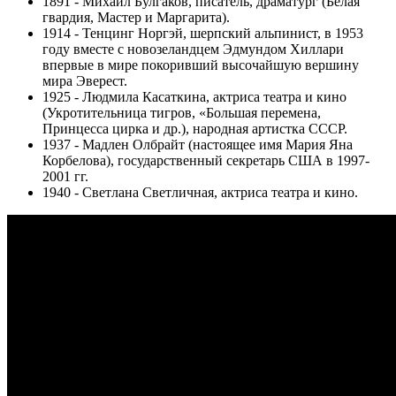
1891 - Михаил Булгаков, писатель, драматург (Белая
гвардия, Мастер и Маргарита).
1914 - Тенцинг Норгэй, шерпский альпинист, в 1953
году вместе с новозеландцем Эдмундом Хиллари
впервые в мире покоривший высочайшую вершину
мира Эверест.
1925 - Людмила Касаткина, актриса театра и кино
(Укротительница тигров, «Большая перемена,
Принцесса цирка и др.), народная артистка СССР.
1937 - Мадлен Олбрайт (настоящее имя Мария Яна
Корбелова), государственный секретарь США в 1997-
2001 гг.
1940 - Светлана Светличная, актриса театра и кино.