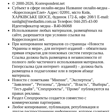
© 2000-2026, Korrespondent.net
Субъект в сфере онлайн-медиа Название онлайн-медиа -
«КореспонденТ.net» Адрес: 02091, місто Київ,
ХАРКІВСЬКЕ ШОСЕ, будинок 172-Б, офіс 208/1 E-mail:
sunlight@mediadim.com.ua
Телефон: 044-205-43-00
Идентификатор медиа - R40-06068
Использование любых материалов, размещённых на
сайте, разрешается при условии ссылки на
Корреспондент.net.
При копировании материалов со страницы «Новости
Украины и мира», для интернет-изданий – обязательна
прямая открытая для поисковых систем гиперссылка.
Ссылка должна быть размещена в независимости от
полного либо частичного использования материалов.
Гиперссылка (для интернет- изданий) – должна быть
размещена в подзаголовке или в первом абзаце
материала.
Новости с пометками "Мнение", "Экспертиза",
"Заявление", "Регионы", "Деньги", "Власть", "Выборы",
"Тест-драйв", "Спецпроекты", "Промо" публикуются на
правах рекламы.
Раздел Спецпроекты создается совместно с
коммерческими партнерами.
Любое копирование, публикация, републикация и
другое распространение информации, которое содержит