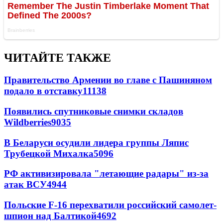
ЧИТАЙТЕ ТАКЖЕ
Правительство Армении во главе с Пашиняном
подало в отставку
11138
Появились спутниковые снимки складов
Wildberries
9035
В Беларуси осудили лидера группы Ляпис
Трубецкой Михалка
5096
РФ активизировала "летающие радары" из-за
атак ВСУ
4944
Польские F-16 перехватили российский самолет-
шпион над Балтикой
4692