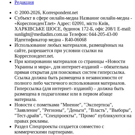
Редакция
© 2000-2026, Korrespondent.net
Субъект в сфере онлайн-медиа Название онлайн-медиа -
«КореспонденТ.net» Адрес: 02091, місто Київ,
ХАРКІВСЬКЕ ШОСЕ, будинок 172-Б, офіс 208/1 E-mail:
sunlight@mediadim.com.ua
Телефон: 044-205-43-00
Идентификатор медиа - R40-06068
Использование любых материалов, размещённых на
сайте, разрешается при условии ссылки на
Корреспондент.net.
При копировании материалов со страницы «Новости
Украины и мира», для интернет-изданий – обязательна
прямая открытая для поисковых систем гиперссылка.
Ссылка должна быть размещена в независимости от
полного либо частичного использования материалов.
Гиперссылка (для интернет- изданий) – должна быть
размещена в подзаголовке или в первом абзаце
материала.
Новости с пометками "Мнение", "Экспертиза",
"Заявление", "Регионы", "Деньги", "Власть", "Выборы",
"Тест-драйв", "Спецпроекты", "Промо" публикуются на
правах рекламы.
Раздел Спецпроекты создается совместно с
коммерческими партнерами.