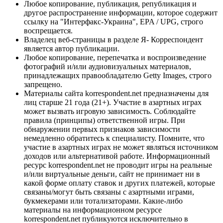
Любое копирование, публикация, републикация и
другое распространение информации, которое содержит
ссылку на "Интерфакс-Украина", EPA / UPG, строго
воспрещается.
Владелец веб-страницы в разделе Я- Корреспондент
является автор публикации.
Любое копирование, перепечатка и воспроизведение
фотографий и/или аудиовизуальных материалов,
принадлежащих правообладателю Getty Images, строго
запрещено.
Материалы сайта korrespondent.net предназначены для
лиц старше 21 года (21+). Участие в азартных играх
может вызвать игровую зависимость. Соблюдайте
правила (принципы) ответственной игры. При
обнаружении первых признаков зависимости
немедленно обратитесь к специалисту. Помните, что
участие в азартных играх не может являться источником
доходов или альтернативой работе. Информационный
ресурс korrespondent.net не проводит игры на реальные
и/или виртуальные деньги, сайт не принимает ни в
какой форме оплату ставок и других платежей, которые
связаны/могут быть связаны с азартными играми,
букмекерами или тотализаторами. Какие-либо
материалы на информационном ресурсе
korrespondent.net публикуются исключительно в