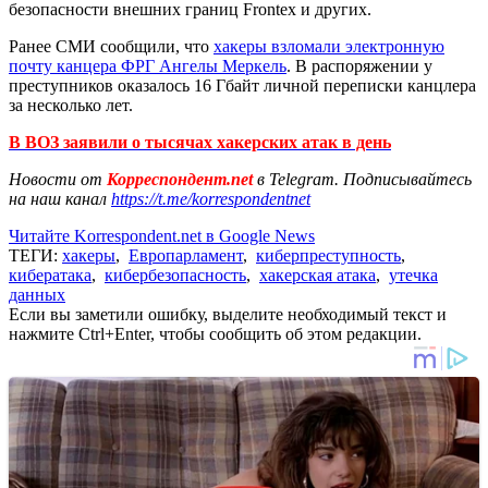
безопасности внешних границ Frontex и других.
Ранее СМИ сообщили, что
хакеры взломали электронную
почту канцера ФРГ Ангелы Меркель
. В распоряжении у
преступников оказалось 16 Гбайт личной переписки канцлера
за несколько лет.
В ВОЗ заявили о тысячах хакерских атак в день
Новости от
Корреспондент.net
в Telegram. Подписывайтесь
на наш канал
https://t.me/korrespondentnet
Читайте Korrespondent.net в Google News
ТЕГИ:
хакеры
,
Европарламент
,
киберпреступность
,
кибератака
,
кибербезопасность
,
хакерская атака
,
утечка
данных
Если вы заметили ошибку, выделите необходимый текст и
нажмите Ctrl+Enter, чтобы сообщить об этом редакции.