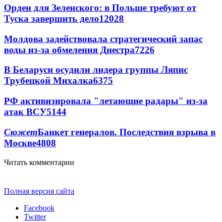
Орден для Зеленского: в Польше требуют от
Туска завершить дело
12028
Молдова задействовала стратегический запас
воды из-за обмеления Днестра
7226
В Беларуси осудили лидера группы Ляпис
Трубецкой Михалка
6375
РФ активизировала "летающие радары" из-за
атак ВСУ
5144
Сюжет
Банкет генералов. Последствия взрыва в
Москве
4808
Читать комментарии
Полная версия сайта
Facebook
Twitter