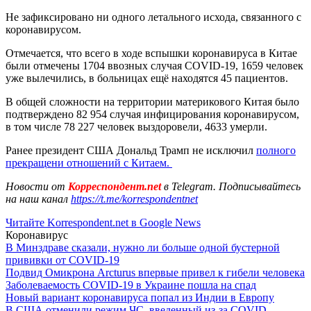
Не зафиксировано ни одного летального исхода, связанного с
коронавирусом.
Отмечается, что всего в ходе вспышки коронавируса в Китае
были отмечены 1704 ввозных случая COVID-19, 1659 человек
уже вылечились, в больницах ещё находятся 45 пациентов.
В общей сложности на территории материкового Китая было
подтверждено 82 954 случая инфицирования коронавирусом,
в том числе 78 227 человек выздоровели, 4633 умерли.
Ранее президент США Дональд Трамп не исключил
полного
прекращени отношений с Китаем.
Новости от
Корреспондент.net
в Telegram. Подписывайтесь
на наш канал
https://t.me/korrespondentnet
Читайте Korrespondent.net в Google News
Коронавирус
В Минздраве сказали, нужно ли больше одной бустерной
прививки от COVID-19
Подвид Омикрона Arcturus впервые привел к гибели человека
Заболеваемость COVID-19 в Украине пошла на спад
Новый вариант коронавируса попал из Индии в Европу
В США отменили режим ЧС, введенный из-за COVID