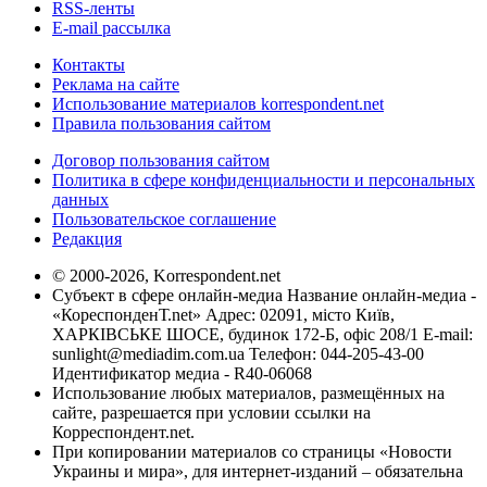
RSS-ленты
E-mail рассылка
Контакты
Реклама на сайте
Использование материалов korrespondent.net
Правила пользования сайтом
Договор пользования сайтом
Политика в сфере конфиденциальности и персональных
данных
Пользовательское соглашение
Редакция
© 2000-2026, Korrespondent.net
Субъект в сфере онлайн-медиа Название онлайн-медиа -
«КореспонденТ.net» Адрес: 02091, місто Київ,
ХАРКІВСЬКЕ ШОСЕ, будинок 172-Б, офіс 208/1 E-mail:
sunlight@mediadim.com.ua
Телефон: 044-205-43-00
Идентификатор медиа - R40-06068
Использование любых материалов, размещённых на
сайте, разрешается при условии ссылки на
Корреспондент.net.
При копировании материалов со страницы «Новости
Украины и мира», для интернет-изданий – обязательна