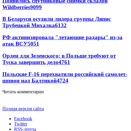
Появились спутниковые снимки складов
Wildberries
9099
В Беларуси осудили лидера группы Ляпис
Трубецкой Михалка
6132
РФ активизировала "летающие радары" из-за
атак ВСУ
5051
Орден для Зеленского: в Польше требуют от
Туска завершить дело
4761
Польские F-16 перехватили российский самолет-
шпион над Балтикой
4724
Читать комментарии
Полная версия сайта
Facebook
Twitter
RSS-ленты