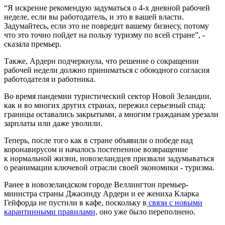
“Я искренне рекомендую задуматься о 4-х дневной рабочей
неделе, если вы работодатель, и это в вашей власти.
Задумайтесь, если это не повредит вашему бизнесу, потому
что это точно пойдет на пользу туризму по всей стране”, -
сказала премьер.
Также, Ардерн подчеркнула, что решение о сокращении
рабочей недели должно приниматься с обоюдного согласия
работодателя и работника.
Во время пандемии туристический сектор Новой Зеландии,
как и во многих других странах, пережил серьезный спад:
границы оставались закрытыми, а многим гражданам урезали
зарплаты или даже уволили.
Теперь, после того как в стране объявили о победе над
коронавирусом и началось постепенное возвращение
к нормальной жизни, новозеландцев призвали задумываться
о реанимации ключевой отрасли своей экономики - туризма.
Ранее в новозеландском городе Веллингтон премьер-
министра страны Джасинду Ардерн и ее жениха Кларка
Гейфорда не пустили в кафе, поскольку в
связи с новыми
карантинными правилами,
оно уже было переполнено.