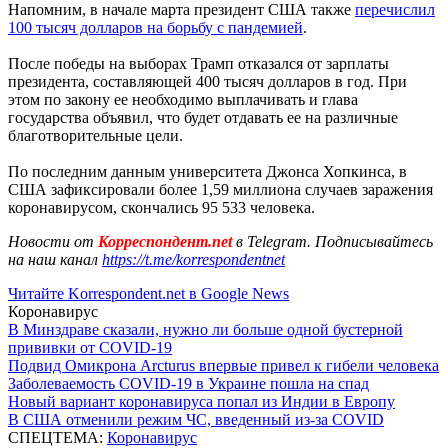
Напомним, в начале марта президент США также
перечислил
100 тысяч долларов на борьбу с пандемией
.
После победы на выборах Трамп отказался от зарплаты
президента, составляющей 400 тысяч долларов в год. При
этом по закону ее необходимо выплачивать и глава
государства объявил, что будет отдавать ее на различные
благотворительные цели.
По последним данным университета Джонса Хопкинса, в
США зафиксировали более 1,59 миллиона случаев заражения
коронавирусом, скончались 95 533 человека.
Новости от
Корреспондент.net
в Telegram. Подписывайтесь
на наш канал
https://t.me/korrespondentnet
Читайте Korrespondent.net в Google News
Коронавирус
В Минздраве сказали, нужно ли больше одной бустерной
прививки от COVID-19
Подвид Омикрона Arcturus впервые привел к гибели человека
Заболеваемость COVID-19 в Украине пошла на спад
Новый вариант коронавируса попал из Индии в Европу
В США отменили режим ЧС, введенный из-за COVID
СПЕЦТЕМА:
Коронавирус