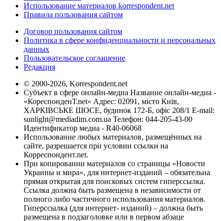
Использование материалов korrespondent.net
Правила пользования сайтом
Договор пользования сайтом
Политика в сфере конфиденциальности и персональных
данных
Пользовательское соглашение
Редакция
© 2000-2026, Korrespondent.net
Субъект в сфере онлайн-медиа Название онлайн-медиа -
«КореспонденТ.net» Адрес: 02091, місто Київ,
ХАРКІВСЬКЕ ШОСЕ, будинок 172-Б, офіс 208/1 E-mail:
sunlight@mediadim.com.ua
Телефон: 044-205-43-00
Идентификатор медиа - R40-06068
Использование любых материалов, размещённых на
сайте, разрешается при условии ссылки на
Корреспондент.net.
При копировании материалов со страницы «Новости
Украины и мира», для интернет-изданий – обязательна
прямая открытая для поисковых систем гиперссылка.
Ссылка должна быть размещена в независимости от
полного либо частичного использования материалов.
Гиперссылка (для интернет- изданий) – должна быть
размещена в подзаголовке или в первом абзаце