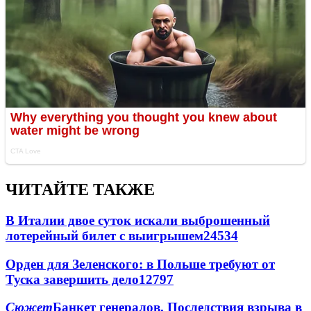
ЧИТАЙТЕ ТАКЖЕ
В Италии двое суток искали выброшенный
лотерейный билет с выигрышем
24534
Орден для Зеленского: в Польше требуют от
Туска завершить дело
12797
Сюжет
Банкет генералов. Последствия взрыва в